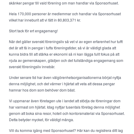
skänker pengar till vald förening om man handlar via Sponsorhuset.
Hela 170,000 personer är medlemmar och handlar via Sponsorhuset
vilket har inneburit att vi fått in 80,803,371 kr.
Stort tack för ert engagemang!
När det gäller svenskt föreningsliv så vet vi av egen erfarenhet hur tufft
det är att få in pengar i tuffa föreningstider, så vi är väldigt glada att
kunna bidra till att stärka er ekonomi så ni kan lägga fullt fokus på att
njuta av gemenskapen, glädjen och det fullständiga engagemang som
svenskt föreningsliv innebär.
Under senare tid har även välgörenhetsorganisationerna börjat nyttja
denna möjlighet, och det värmer i hjärtat att veta att dessa pengar
hamnar hos dom som behöver dom bäst.
Vi uppmanar även företagen ute i landet att stödja de föreningar dom
har varmast om hjärtat. Idag nyttjar tusentals företag denna möjlighet
genom att boka sina resor, hotell och kontorsmaterial via Sponsorhuset.
Detta betyder mycket, för väldigt många.
Vill du komma igång med Sponsorhuset? Här kan du registrera ditt lag