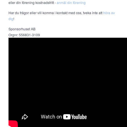
eller din förening kostnadsfritt -
anmäl din förening
Har du frågor eller vill komma i kontakt med oss, tveka inte att
höra av
dig
!
Sponsorhuset AB
Orgnr: 556831-3109