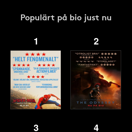
Populärt på bio just nu
1
2
3
4