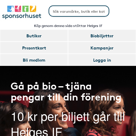
Köp genom denna sida stöttar Helges IF
Butiker
Biobiljetter
Presentkort
Kampanjer
Bli medlem
Logga in
Gå på bio – tjäna
pengar till din förening
10 kr per biljett går till
Helges IF