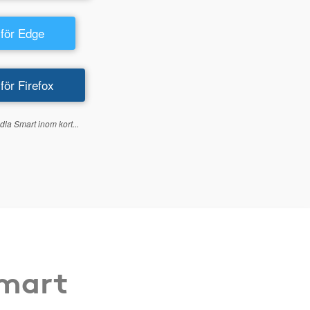
 för Edge
 för Firefox
dla Smart inom kort...
Smart