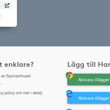
t enklare?
Lägg till H
 av Sponsorhuset
Aktivera tillägge
.
y policy och mer i detalj
Aktivera tillägget