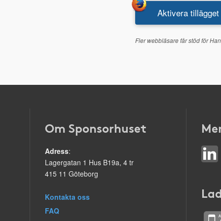
Aktivera tillägget
Fler webbläsare får stöd för Han
Om Sponsorhuset
Mer
Adress
:
Lagergatan 1 Hus B19a, 4 tr
415 11 Göteborg
Lad
Kontakta oss
FAQ