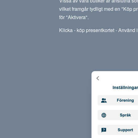
Vissa av våra butiker är anslutna so
vilket framgår tydligt med en "Köp pr
för "Aktivera".
Klicka - köp presentkortet - Använd i 