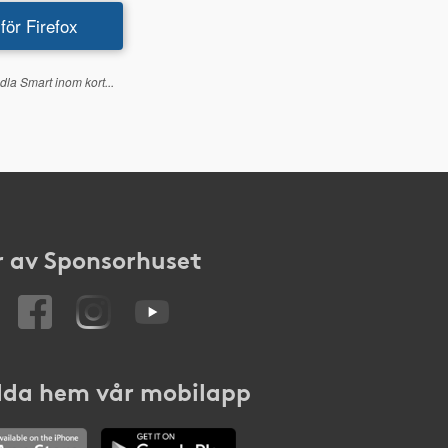
 för Firefox
dla Smart inom kort...
 av Sponsorhuset
da hem vår mobilapp