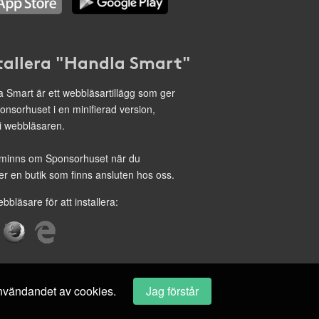
tallera "Handla Smart"
 Smart är ett webbläsartillägg som ger
onsorhuset i en minifierad version,
 i webbläsaren.
minns om Sponsorhuset när du
r en butik som finns ansluten hos oss.
ebbläsare för att installera:
 användandet av cookies.
Jag förstår