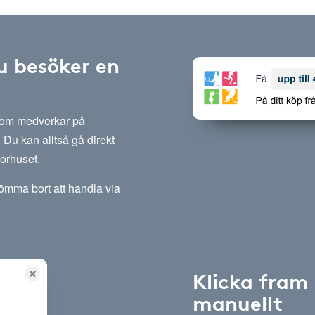
u besöker en
 som medverkar på
Du kan alltså gå direkt
sorhuset.
lömma bort att handla via
Klicka fram
manuellt