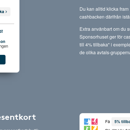
Du kan alltid klicka fra
cashbacken därifrån istäl
Extra använbart om du su
Sponsorhuset ger för cas
till 4% tillbaka" i exempl
de olika avtals-gruppern
esentkort