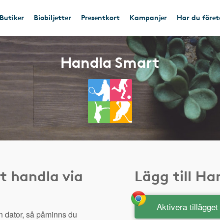
Butiker
Biobiljetter
Presentkort
Kampanjer
Har du före
Handla Smart
t handla via
Lägg till H
Aktivera tillägge
n dator, så påminns du