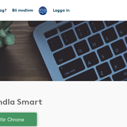
tag?
Bli medlem
Logga in
andla Smart
t för Chrome