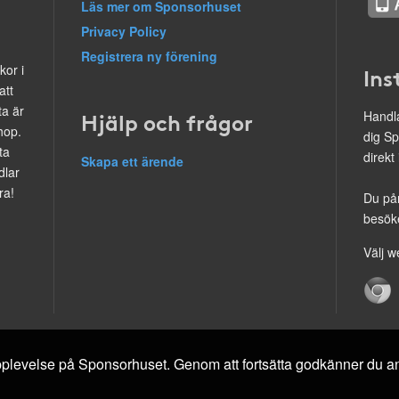
Läs mer om Sponsorhuset
Privacy Policy
Registrera ny förening
kor i
Ins
att
ta är
Hjälp och frågor
Handla
hop.
dig Sp
ta
direkt
Skapa ett ärende
dlar
ra!
Du på
besöke
Välj w
 upplevelse på Sponsorhuset. Genom att fortsätta godkänner du