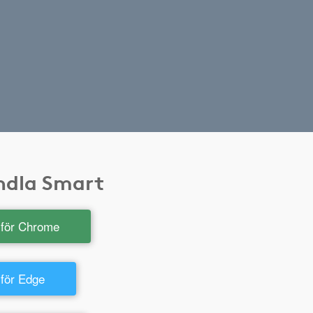
andla Smart
t för Chrome
 för Edge