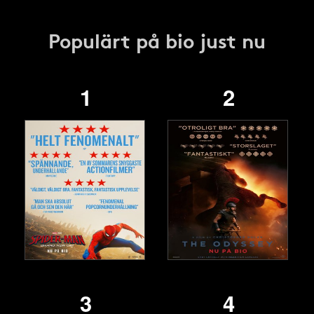
Populärt på bio just nu
1
2
3
4