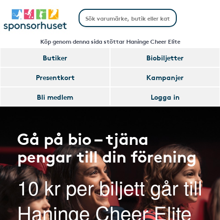
Köp genom denna sida stöttar Haninge Cheer Elite
Butiker
Biobiljetter
Presentkort
Kampanjer
Bli medlem
Logga in
Gå på bio – tjäna
pengar till din förening
10 kr per biljett går till
Haninge Cheer Elite