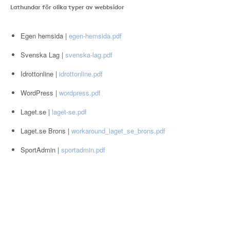
Lathundar för olika typer av webbsidor
Egen hemsida |
egen-hemsida.pdf
Svenska Lag |
svenska-lag.pdf
Idrottonline |
idrottonline.pdf
WordPress |
wordpress.pdf
Laget.se |
laget-se.pdf
Laget.se Brons |
workaround_laget_se_brons.pdf
SportAdmin |
sportadmin.pdf