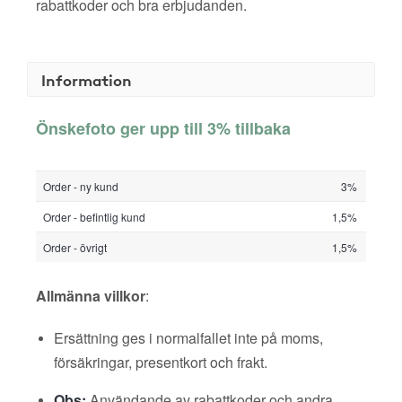
rabattkoder och bra erbjudanden.
Information
Önskefoto ger upp till 3% tillbaka
Order - ny kund
3%
Order - befintlig kund
1,5%
Order - övrigt
1,5%
Allmänna villkor
:
Ersättning ges i normalfallet inte på moms,
försäkringar, presentkort och frakt.
Obs:
Användande av rabattkoder och andra