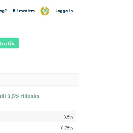
tag?
Bli medlem
Logga in
 butik
ill 3,5% tillbaka
3,5%
0,75%