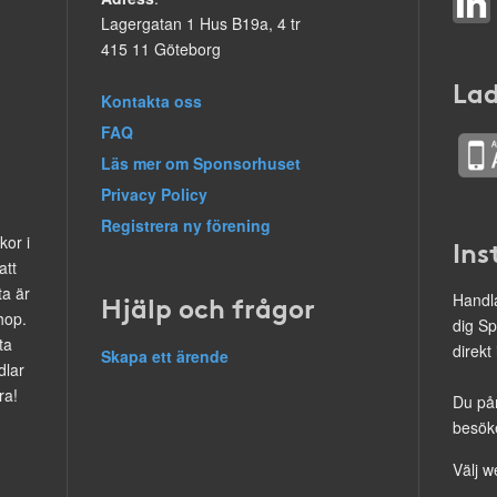
Lagergatan 1 Hus B19a, 4 tr
415 11 Göteborg
Lad
Kontakta oss
FAQ
Läs mer om Sponsorhuset
Privacy Policy
Registrera ny förening
kor i
Ins
att
ta är
Hjälp och frågor
Handla
hop.
dig Sp
ta
direkt
Skapa ett ärende
dlar
ra!
Du på
besöke
Välj w