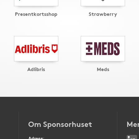
Presentkortsshop
Strawberry
Adlibris
Meds
Om Sponsorhuset
Mer
Adress
: