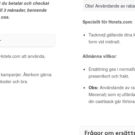
t du betalat och checkat
Obs! Användande av raba
ill 3 månader, beroende
 oss.
Speciellt för Hotels.com
:
Tackmejl gällande dina 
r
form vid midnatt.
 Hotels.com att använda,
Allmänna villkor
:
Ersättning ges i normalf
va kampanjer. Återkom gärna
presentkort och frakt.
ttkoder och bra
Obs:
Användande av raba
Mecenat) som ej utfärdat
din cashback går förlora
Frågor om ersätt