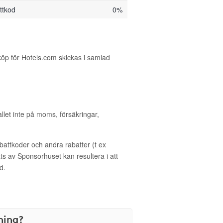
ttkod
0%
köp för Hotels.com skickas i samlad
allet inte på moms, försäkringar,
ttkoder och andra rabatter (t ex
s av Sponsorhuset kan resultera i att
d.
ning?