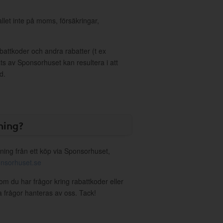
allet inte på moms, försäkringar,
ttkoder och andra rabatter (t ex
s av Sponsorhuset kan resultera i att
d.
ning?
ning från ett köp via Sponsorhuset,
nsorhuset.se
 om du har frågor kring rabattkoder eller
a frågor hanteras av oss. Tack!