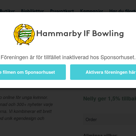
Butiker
Biobiljetter
Presentkort
Kampanjer
Har du före
Hammarby IF Bowling
Ger 1,5%
Besök buti
Föreningen är för tillfället inaktiverad hos Sponsorhuset.
e filmen om Sponsorhuset
Aktivera föreningen här
Information
online för unga kvinnor.
Nelly ger 1,5% tillba
nad och 300+ nyheter varje
na. Vi kombinerar ett brett
ed unik egendesign och
Order
Allmänna villkor
: