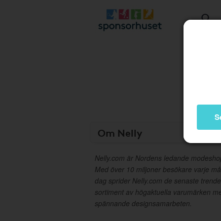
S
Om Nelly
Nelly.com är Nordens ledande modeshop 
Med över 10 miljoner besökare varje må
dag sprider Nelly.com de senaste trender
sortiment av högaktuella varumärken m
spännande designsamarbeten.