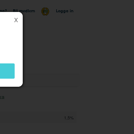
tag?
Bli medlem
Logga in
k
ka
1,5%