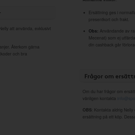
r
Ersättning ges i normalf
presentkort och frakt.
Nelly att använda, exklusivt
Obs:
Användande av raba
Mecenat) som ej utfärdat
din cashback går förlora
panjer. Återkom gärna
ttkoder och bra
Frågor om ersätt
Om du har frågor om ersätt
vänligen kontakta
info@spo
OBS
: Kontakta aldrig Nelly
ersättning på ett köp. Dess