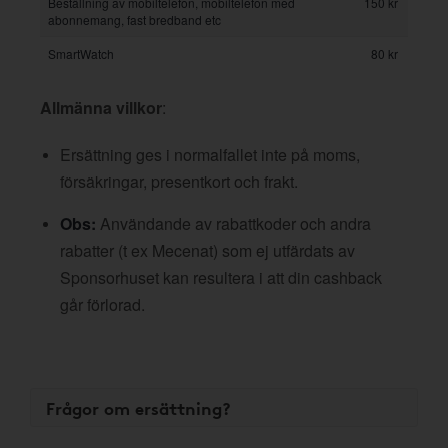
Beställning av mobiltelefon, mobiltelefon med
150 kr
abonnemang, fast bredband etc
SmartWatch
80 kr
Allmänna villkor
:
Ersättning ges i normalfallet inte på moms,
försäkringar, presentkort och frakt.
Obs:
Användande av rabattkoder och andra
rabatter (t ex Mecenat) som ej utfärdats av
Sponsorhuset kan resultera i att din cashback
går förlorad.
Frågor om ersättning?