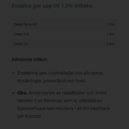
Zooplus ger upp till 1,5% tillbaka
Order Ny kund
1,5%
Order 2-6
1,5%
Order >6
0,5%
Allmänna villkor
:
Ersättning ges i normalfallet inte på moms,
försäkringar, presentkort och frakt.
Obs:
Användande av rabattkoder och andra
rabatter (t ex Mecenat) som ej utfärdats av
Sponsorhuset kan resultera i att din cashback
går förlorad.