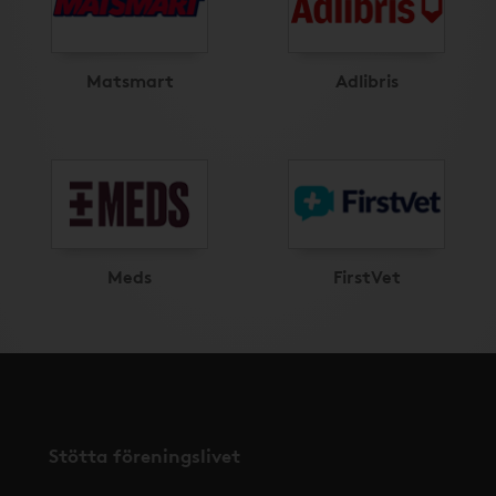
Matsmart
Adlibris
Meds
FirstVet
Stötta föreningslivet