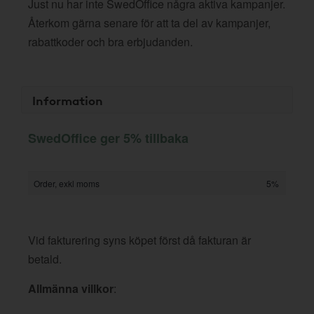
Just nu har inte SwedOffice några aktiva kampanjer.
Återkom gärna senare för att ta del av kampanjer,
rabattkoder och bra erbjudanden.
Information
SwedOffice ger 5% tillbaka
Order, exkl moms
5%
Vid fakturering syns köpet först då fakturan är
betald.
Allmänna villkor
: