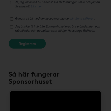
Ja, jag vill också bli panelist. Då får föreningen 50 kr och jag en
Sverigelott.
Läs mer.
Genom att bli medlem accepterar jag de
allmänna villkoren
.
Jag önskar få info från Sponsorhuset med bra erbjudanden och
rabattkoder från de butiker som stödjer Hallsbergs Ridklubb
Registrera
Så här fungerar
Sponsorhuset