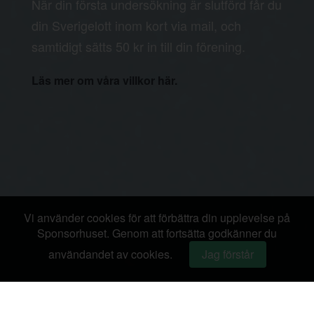
När din första undersökning är slutförd får du
din Sverigelott inom kort via mail, och
samtidigt sätts 50 kr in till din förening.
Läs mer om våra villkor här.
Vi använder cookies för att förbättra din upplevelse på
Sponsorhuset. Genom att fortsätta godkänner du
användandet av cookies.
Jag förstår