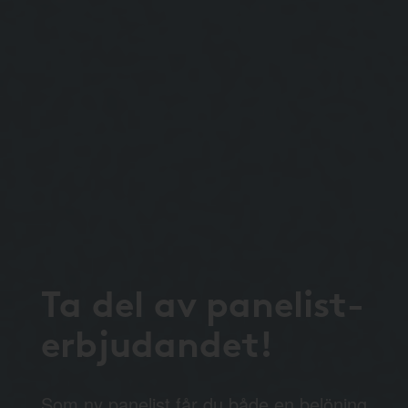
Ta del av panelist-
erbjudandet!
Som ny panelist får du både en belöning