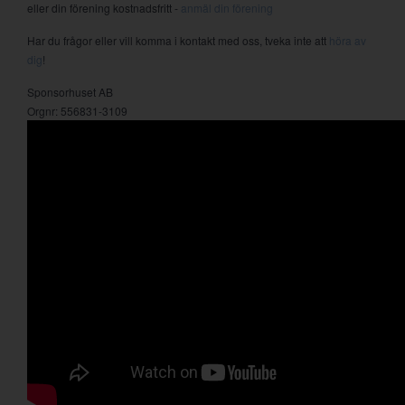
eller din förening kostnadsfritt -
anmäl din förening
Har du frågor eller vill komma i kontakt med oss, tveka inte att
höra av
dig
!
Sponsorhuset AB
Orgnr: 556831-3109