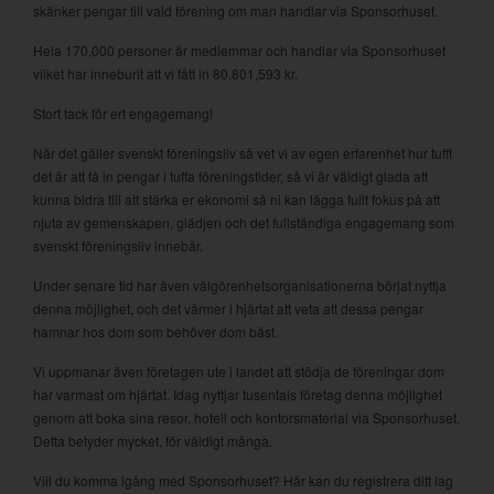
skänker pengar till vald förening om man handlar via Sponsorhuset.
Hela 170,000 personer är medlemmar och handlar via Sponsorhuset
vilket har inneburit att vi fått in 80,801,593 kr.
Stort tack för ert engagemang!
När det gäller svenskt föreningsliv så vet vi av egen erfarenhet hur tufft
det är att få in pengar i tuffa föreningstider, så vi är väldigt glada att
kunna bidra till att stärka er ekonomi så ni kan lägga fullt fokus på att
njuta av gemenskapen, glädjen och det fullständiga engagemang som
svenskt föreningsliv innebär.
Under senare tid har även välgörenhetsorganisationerna börjat nyttja
denna möjlighet, och det värmer i hjärtat att veta att dessa pengar
hamnar hos dom som behöver dom bäst.
Vi uppmanar även företagen ute i landet att stödja de föreningar dom
har varmast om hjärtat. Idag nyttjar tusentals företag denna möjlighet
genom att boka sina resor, hotell och kontorsmaterial via Sponsorhuset.
Detta betyder mycket, för väldigt många.
Vill du komma igång med Sponsorhuset? Här kan du registrera ditt lag