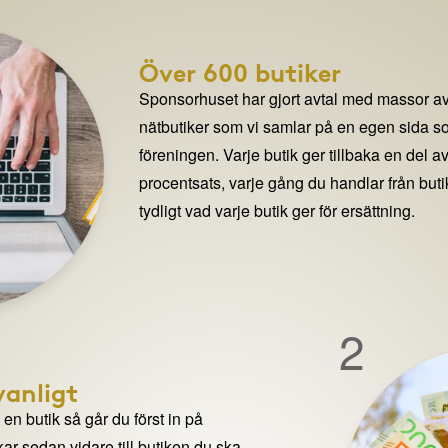
Över 600 butiker
Sponsorhuset har gjort avtal med massor av
nätbutiker som vi samlar på en egen sida so
föreningen. Varje butik ger tillbaka en del av
procentsats, varje gång du handlar från but
tydligt vad varje butik ger för ersättning.
2
anligt
n butik så går du först in på
ar sedan vidare till butiken du ska