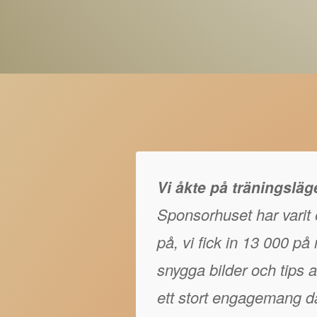
Vi åkte på träningslä
Sponsorhuset har varit e
på, vi fick in 13 000 p
snygga bilder och tips at
ett stort engagemang då