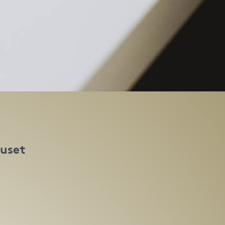
huset
t