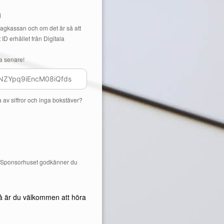
n
Lagkassan och om det är så att
 ID erhållet från Digitala
a senare!
a av siffror och inga bokstäver?
å Sponsorhuset godkänner du
å är du välkommen att höra