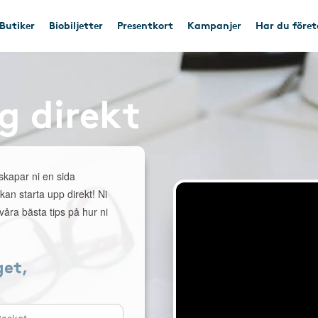
Butiker
Biobiljetter
Presentkort
Kampanjer
Har du före
g direkt
 skapar ni en sida
 kan starta upp direkt! Ni
åra bästa tips på hur ni
get,