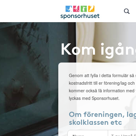
Kom igån
Genom att fylla i detta formulär så
kostnadsfritt till er förening/lag och
kommer också få information med v
lyckas med Sponsorhuset.
Om föreningen, la
skolklassen etc