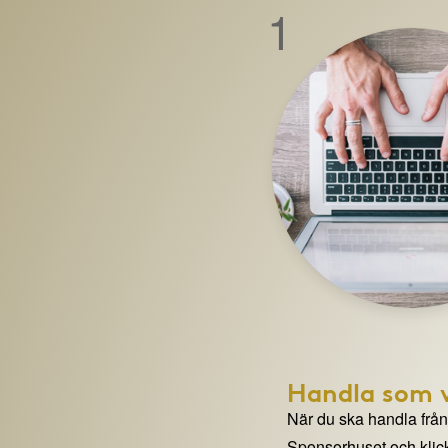
1
Handla som v
När du ska handla från e
Sponsorhuset och klick