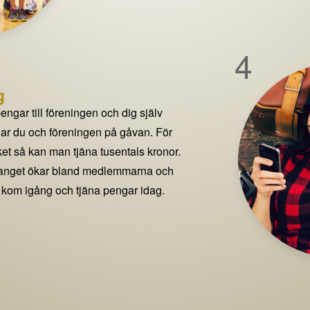
4
g
pengar till föreningen och dig själv
delar du och föreningen på gåvan. För
t så kan man tjäna tusentals kronor.
manget ökar bland medlemmarna och
 kom igång och tjäna pengar idag.