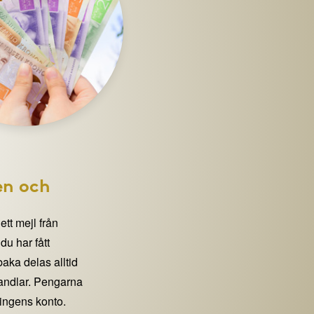
en och
 ett mejl från
 har fått
lbaka delas alltid
handlar. Pengarna
eningens konto.