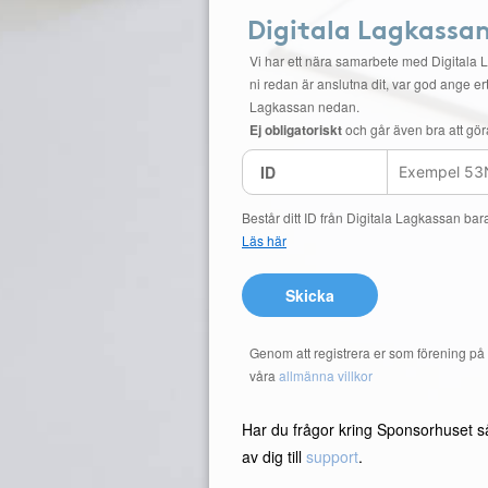
Digitala Lagkassa
Vi har ett nära samarbete med Digitala 
ni redan är anslutna dit, var god ange ert
Lagkassan nedan.
Ej obligatoriskt
och går även bra att gör
ID
Består ditt ID från Digitala Lagkassan bar
Läs här
Skicka
Genom att registrera er som förening p
våra
allmänna villkor
Har du frågor kring Sponsorhuset s
av dig till
support
.