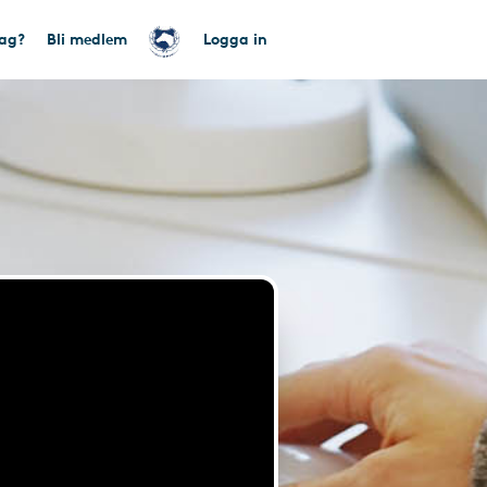
tag?
Bli medlem
Logga in