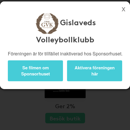
Gislaveds
Köp genom denna sida stöttar Gislaveds Volleybollklubb
Butiker
Biobiljetter
Volleybollklubb
Presentkort
Kampanjer
Föreningen är för tillfället inaktiverad hos Sponsorhuset.
Bli medlem
Logga in
Se filmen om
Aktivera föreningen
Sponsorhuset
här
Ger 2%
Besök butik