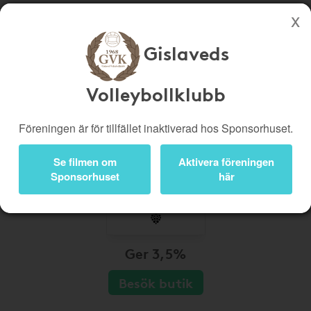
Gislaveds
Köp genom denna sida stöttar Gislaveds Volleybollklubb
Butiker
Biobiljetter
Volleybollklubb
Presentkort
Kampanjer
Föreningen är för tillfället inaktiverad hos Sponsorhuset.
Bli medlem
Logga in
Se filmen om
Aktivera föreningen
Sponsorhuset
här
Ger 3,5%
Besök butik