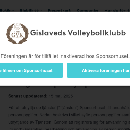
Butiker
Biobiljetter
Presentkort
Kampanjer
Har du före
Gislaveds Volleybollklubb
Om Sponsorhuset
Föreningen är för tillfället inaktiverad hos Sponsorhuset.
e filmen om Sponsorhuset
Aktivera föreningen här
Integritetspolicy Sponsorhus
Senast uppdaterad:
15 maj, 2025
För att utnyttja de tjänster ("Tjänsten") Sponsorhuset tillhandahål
personuppgifter. Nedan beskrivs i vilket syfte personuppgifter s
utnyttjande av Tjänsten. Genom att registrera sig för användnin
("Kund") insamling, bearbetning och användning av personuppgifte