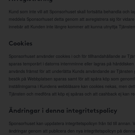
Kund som inte vill att Sponsorhuset skall fortsätta behandla och l
meddela Sponsorhuset detta genom att avregistrera sig för vidare
innebär att Kunden inte längre kommer att kunna utnyttja Tjänsten
Cookies
Sponsorhuset använder cookies i och för tillhandahållande av Tjän
sparas temporärt i datorns internminne eller lagras på hårddiske
används främst för att underlätta Kunds användande av Tjänsten ge
besök på Webbplatsen sparas samt för att spåra köp som genomfö
inställningarna i Kundens webbläsare kan cookies nekas, men det
Tjänsten och medföra att köp ej spåras och att cashback ej kan r
Ändringar i denna integritetspolicy
Sponsorhuset kan uppdatera integritetspolicyn från tid till annan
ändringar genom att publicera den nya integritetspolicyn på denna