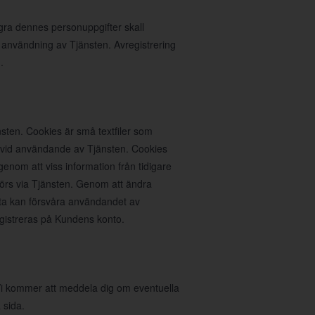
agra dennes personuppgifter skall
 användning av Tjänsten. Avregistrering
.
sten. Cookies är små textfiler som
n vid användande av Tjänsten. Cookies
nom att viss information från tidigare
rs via Tjänsten. Genom att ändra
ta kan försvåra användandet av
egistreras på Kundens konto.
. Vi kommer att meddela dig om eventuella
 sida.