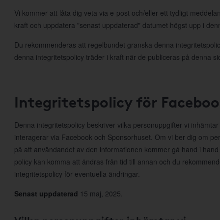
Vi kommer att låta dig veta via e-post och/eller ett tydligt meddela
kraft och uppdatera "senast uppdaterad" datumet högst upp i denna
Du rekommenderas att regelbundet granska denna integritetspolicy
denna integritetspolicy träder i kraft när de publiceras på denna si
Integritetspolicy för Facebo
Denna integritetspolicy beskriver vilka personuppgifter vi inhämta
interagerar via Facebook och Sponsorhuset. Om vi ber dig om per
på att användandet av den informationen kommer gå hand i hand
policy kan komma att ändras från tid till annan och du rekommen
integritetspolicy för eventuella ändringar.
Senast uppdaterad
15 maj, 2025.