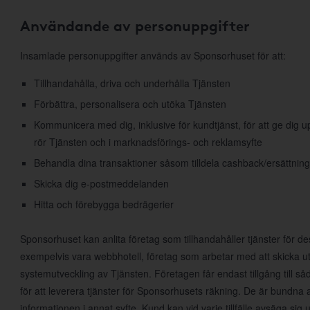
Användande av personuppgifter
Insamlade personuppgifter används av Sponsorhuset för att:
Tillhandahålla, driva och underhålla Tjänsten
Förbättra, personalisera och utöka Tjänsten
Kommunicera med dig, inklusive för kundtjänst, för att ge dig
rör Tjänsten och i marknadsförings- och reklamsyfte
Behandla dina transaktioner såsom tilldela cashback/ersättning
Skicka dig e-postmeddelanden
Hitta och förebygga bedrägerier
Sponsorhuset kan anlita företag som tillhandahåller tjänster för d
exempelvis vara webbhotell, företag som arbetar med att skicka ut
systemutveckling av Tjänsten. Företagen får endast tillgång till 
för att leverera tjänster för Sponsorhusets räkning. De är bundna 
informationen i annat syfte. Kund kan vid varje tillfälle avsäga s