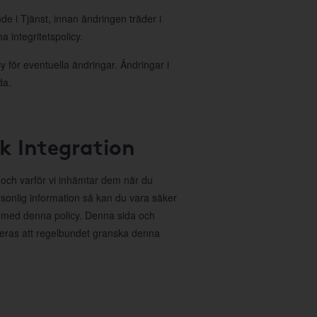
nde i Tjänst, innan ändringen träder i
 integritetspolicy.
 för eventuella ändringar. Ändringar i
da.
ok Integration
r och varför vi inhämtar dem när du
sonlig information så kan du vara säker
 med denna policy. Denna sida och
deras att regelbundet granska denna