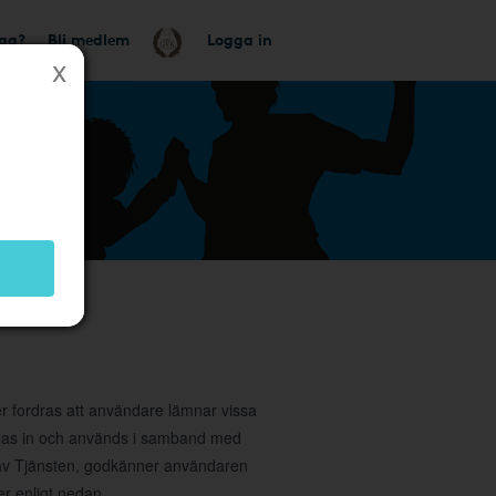
tag?
Bli medlem
Logga in
et
ler fordras att användare lämnar vissa
amlas in och används i samband med
g av Tjänsten, godkänner användaren
r enligt nedan.