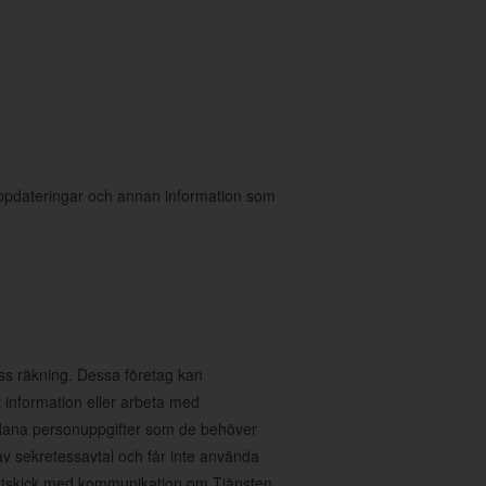
 uppdateringar och annan information som
ess räkning. Dessa företag kan
 information eller arbeta med
sådana personuppgifter som de behöver
av sekretessavtal och får inte använda
ig utskick med kommunikation om Tjänsten