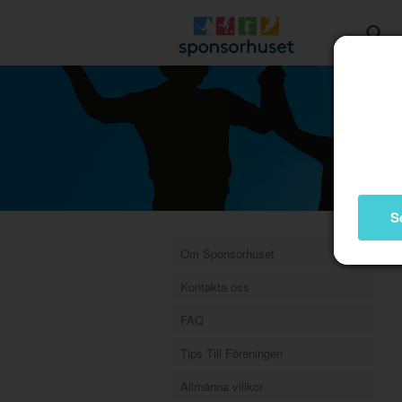
S
Om Sponsorhuset
Kontakta oss
FAQ
Tips Till Föreningen
Allmänna villkor