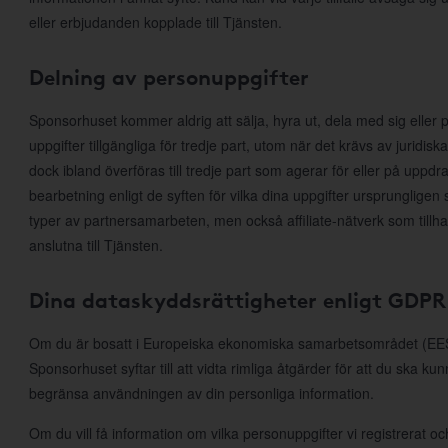
eller erbjudanden kopplade till Tjänsten.
Delning av personuppgifter
Sponsorhuset kommer aldrig att sälja, hyra ut, dela med sig eller p
uppgifter tillgängliga för tredje part, utom när det krävs av juridis
dock ibland överföras till tredje part som agerar för eller på uppd
bearbetning enligt de syften för vilka dina uppgifter ursprungligen 
typer av partnersamarbeten, men också affiliate-nätverk som till
anslutna till Tjänsten.
Dina dataskyddsrättigheter enligt GDPR
Om du är bosatt i Europeiska ekonomiska samarbetsområdet (EES)
Sponsorhuset syftar till att vidta rimliga åtgärder för att du ska ku
begränsa användningen av din personliga information.
Om du vill få information om vilka personuppgifter vi registrerat och