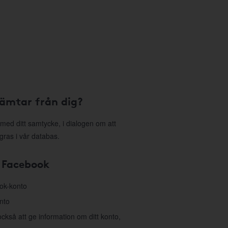
hämtar från dig?
med ditt samtycke, i dialogen om att
gras i vår databas.
 Facebook
ook-konto
nto
så att ge information om ditt konto,