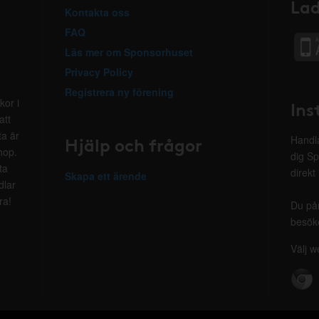
Lad
Kontakta oss
FAQ
Läs mer om Sponsorhuset
Privacy Policy
Registrera ny förening
kor i
Ins
att
ta är
Hjälp och frågor
Handla
hop.
dig Sp
ta
direkt
Skapa ett ärende
dlar
ra!
Du på
besöke
Välj w