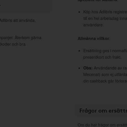
r
Köp hos Adlibris registr
till en hel arbetsdag inn
Adlibris att använda,
användare.
ampanjer. Återkom gärna
Allmänna villkor
:
ttkoder och bra
Ersättning ges i normalf
presentkort och frakt.
Obs:
Användande av raba
Mecenat) som ej utfärdat
din cashback går förlora
Frågor om ersätt
Om du har frågor om ersätt