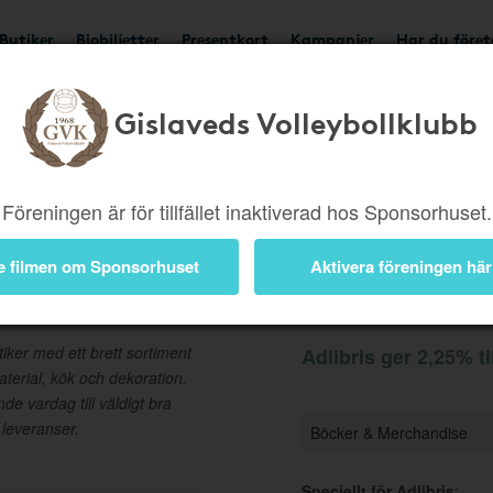
Butiker
Biobiljetter
Presentkort
Kampanjer
Har du före
Gislaveds Volleybollklubb
Ger 2,25%
Besök but
Föreningen är för tillfället inaktiverad hos Sponsorhuset.
e filmen om Sponsorhuset
Aktivera föreningen här
Information
iker med ett brett sortiment
Adlibris ger 2,25% ti
aterial, kök och dekoration.
nde vardag till väldigt bra
 leveranser.
Böcker & Merchandise
Speciellt för Adlibris
: