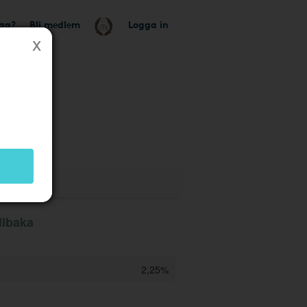
tag?
Bli medlem
Logga in
ik
llbaka
2,25%