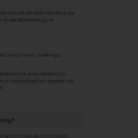
eras manuellt och därför kan det ta upp
an du ser ditt köp inne på din
allet inte på moms, försäkringar,
ttkoder och andra rabatter (t ex
s av Sponsorhuset kan resultera i att
d.
ning?
ning från ett köp via Sponsorhuset,