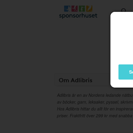
S
Om Adlibris
Adlibris är en av Nordens ledande nätbut
av böcker, garn, leksaker, pyssel, skrivm
Hos Adlibris hittar du allt för en inspirera
priser. Fraktfritt över 299 kr med snabba