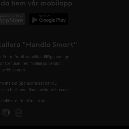
da hem vår mobilapp
tallera "Handla Smart"
 Smart är ett webbläsartillägg som ger
onsorhuset i en minifierad version,
 i webbläsaren.
minns om Sponsorhuset när du
r en butik som finns ansluten hos oss.
ebbläsare för att installera: