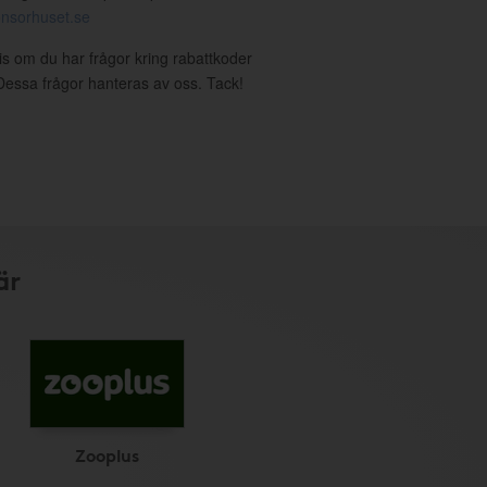
nsorhuset.se
ris om du har frågor kring rabattkoder
. Dessa frågor hanteras av oss. Tack!
är
Zooplus