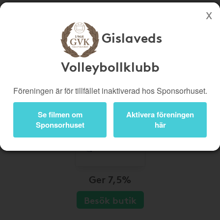
Gislaveds
Köp genom denna sida stöttar Gislaveds Volleybollklubb
Butiker
Biobiljetter
Volleybollklubb
Presentkort
Kampanjer
Föreningen är för tillfället inaktiverad hos Sponsorhuset.
Bli medlem
Logga in
Se filmen om
Aktivera föreningen
Sponsorhuset
här
Ger 7,5%
Besök butik