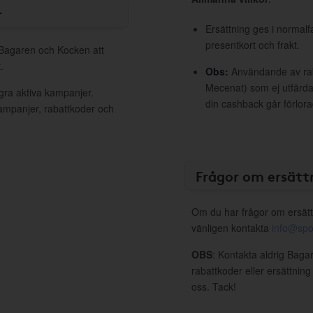
r
Ersättning ges i normalf
presentkort och frakt.
l Bagaren och Kocken att
.
Obs:
Användande av raba
Mecenat) som ej utfärdat
gra aktiva kampanjer.
din cashback går förlora
kampanjer, rabattkoder och
Frågor om ersätt
Om du har frågor om ersätt
vänligen kontakta
info@spo
OBS
: Kontakta aldrig Baga
rabattkoder eller ersättnin
oss. Tack!