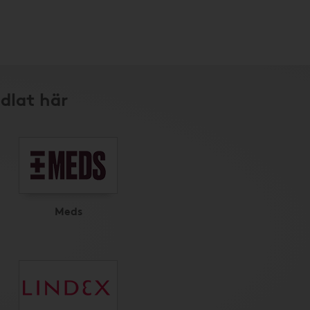
dlat här
Meds