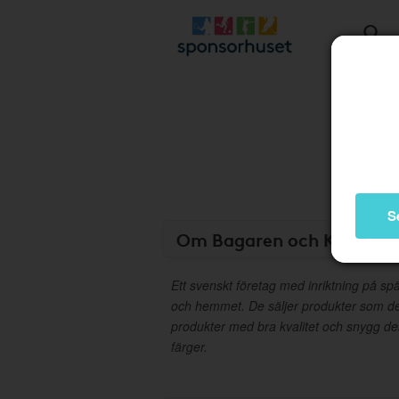
S
Om Bagaren och Kocken
Ett svenskt företag med inriktning på s
och hemmet. De säljer produkter som de
produkter med bra kvalitet och snygg d
färger.