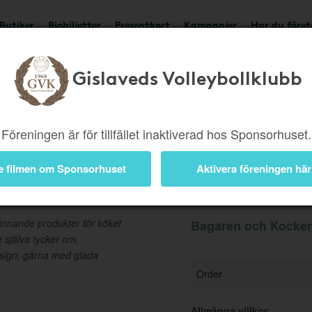
Butiker
Biobiljetter
Presentkort
Kampanjer
Har du före
Gislaveds Volleybollklubb
Ger 2%
Besök butik
Föreningen är för tillfället inaktiverad hos Sponsorhuset.
e filmen om Sponsorhuset
Aktivera föreningen här
Information
pännande produkter för köket
Bagaren och Kocken 
 själva tycker om,
esign, gärna med glada
Order
Allmänna villkor
: