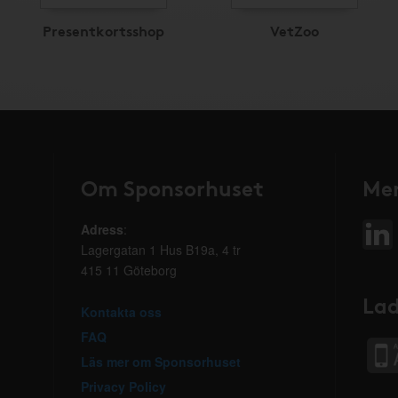
Presentkortsshop
VetZoo
Om Sponsorhuset
Mer
Adress
:
Lagergatan 1 Hus B19a, 4 tr
415 11 Göteborg
Lad
Kontakta oss
FAQ
Läs mer om Sponsorhuset
Privacy Policy