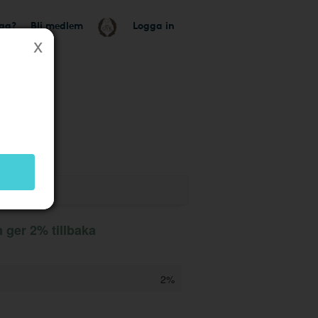
tag?
Bli medlem
Logga in
ger 2% tillbaka
2%