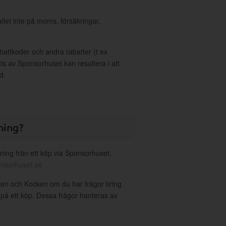
allet inte på moms, försäkringar,
ttkoder och andra rabatter (t ex
s av Sponsorhuset kan resultera i att
d.
ning?
ning från ett köp via Sponsorhuset,
nsorhuset.se
ren och Kocken om du har frågor kring
g på ett köp. Dessa frågor hanteras av