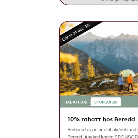
Går ut 31 dec -26
RABATTKOD
SPONSOR26
10% rabatt hos Beredd
Förbered dig inför utehalvåret med
Beredd. Använd koden SPONSOR26 