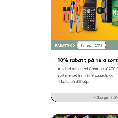
RABATTKOD
Sommar10ATS
10% rabatt på hela sor
Använd rabattkod Sommar10ATS fö
sortimentet fram till 9 augusti, och 
tillbaka på ditt köp.
inkClub ger 7,5%