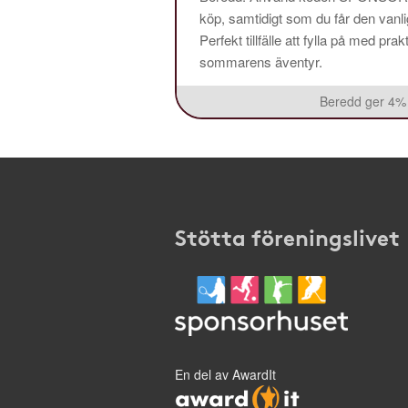
köp, samtidigt som du får den vanlig
Perfekt tillfälle att fylla på med pr
sommarens äventyr.
Beredd ger 4% 
Stötta föreningslivet
En del av AwardIt