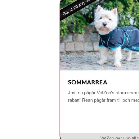
Går ut 20 aug -26
SOMMARREA
Just nu pågår VetZoo's stora somm
rabatt! Rean pågår fram till och m
VetZoo ger upp till 