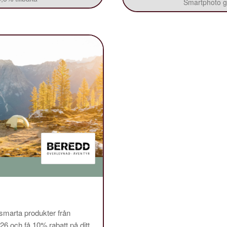
Smartphoto ge
 smarta produkter från
och få 10% rabatt på ditt