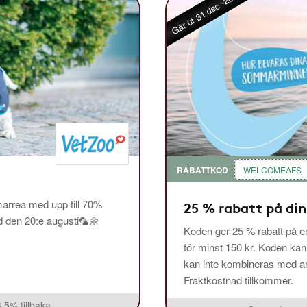
Går ut 31 dec -26
RABATTKOD
WELCOMEAFS
arrea med upp till 70%
25 % rabatt på din
ed den 20:e augusti🦜🌼
Koden ger 25 % rabatt på en
för minst 150 kr. Koden ka
kan inte kombineras med and
Fraktkostnad tillkommer.
3,5% tillbaka