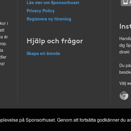
Läs mer om Sponsorhuset
Privacy Policy
Registrera ny förening
kor i
Ins
att
ta är
Hjälp och frågor
Handla
hop.
dig Sp
ta
direkt
Skapa ett ärende
dlar
ra!
Du på
besöke
Välj w
 upplevelse på Sponsorhuset. Genom att fortsätta godkänner du