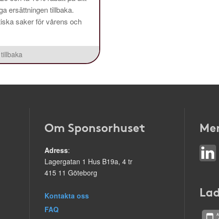
a ersättningen tillbaka.
aktiska saker för vårens och
tillbaka
Om Sponsorhuset
Mer
Adress
:
Lagergatan 1 Hus B19a, 4 tr
415 11 Göteborg
Lad
Kontakta oss
FAQ