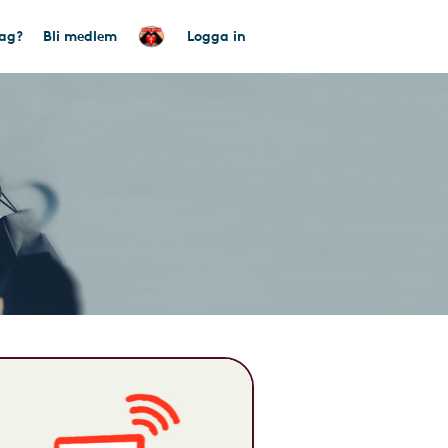
tag?
Bli medlem
Logga in