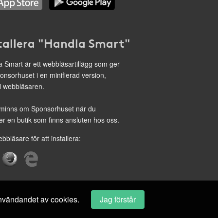
tallera "Handla Smart"
 Smart är ett webbläsartillägg som ger
onsorhuset i en minifierad version,
 i webbläsaren.
minns om Sponsorhuset när du
r en butik som finns ansluten hos oss.
ebbläsare för att installera:
 användandet av cookies.
Jag förstår