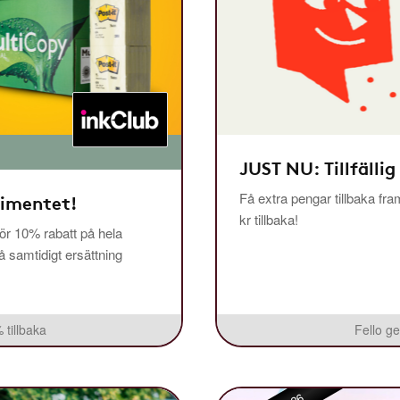
JUST NU: Tillfällig
Få extra pengar tillbaka fra
timentet!
kr tillbaka!
r 10% rabatt på hela
få samtidigt ersättning
 tillbaka
Fello ge