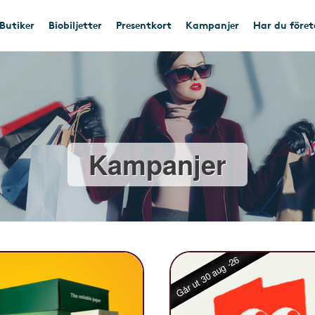
Butiker
Biobiljetter
Presentkort
Kampanjer
Har du före
Kampanjer
Går ut 30 aug -26