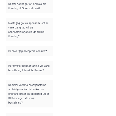
Kostar det något att anmäla sin
förening till Sponsorhuset?
Måste jag gå via sponsorhuset.se
varje gång jag vill att
sponsorbidraget ska gå till min
förening?
Behöver jag acceptera cookies?
Hur mycket pengar får jag vid varje
beställning från nätbutikerna?
Kommer varorna eller tjänsterna
att bli dyrare än nätbutikernas
ordinarie priser då ett bidrag utgår
till föreningen vid varje
beställning?