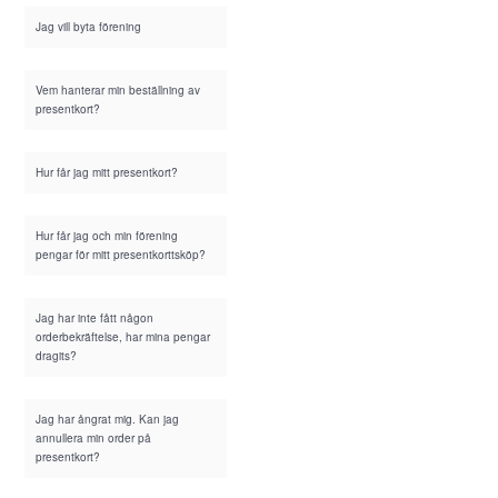
Jag vill byta förening
Vem hanterar min beställning av
presentkort?
Hur får jag mitt presentkort?
Hur får jag och min förening
pengar för mitt presentkorttsköp?
Jag har inte fått någon
orderbekräftelse, har mina pengar
dragits?
Jag har ångrat mig. Kan jag
annullera min order på
presentkort?