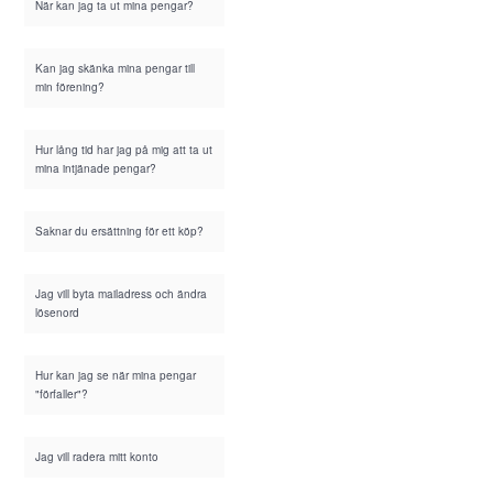
När kan jag ta ut mina pengar?
Kan jag skänka mina pengar till
min förening?
Hur lång tid har jag på mig att ta ut
mina intjänade pengar?
Saknar du ersättning för ett köp?
Jag vill byta mailadress och ändra
lösenord
Hur kan jag se när mina pengar
"förfaller"?
Jag vill radera mitt konto