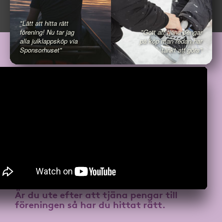
"Lätt att hitta rätt
förening! Nu tar jag
"Gott att tjäna pengar
alla julklappsköp via
på köp man redan har
Sponsorhuset"
tänkt att göra"
Är du ute efter att
tjäna pengar till
föreningen
så har du hittat rätt.