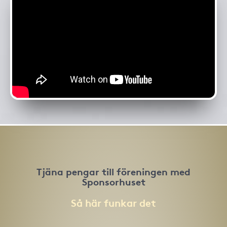
Tjäna pengar till föreningen med
Sponsorhuset
Så här funkar det