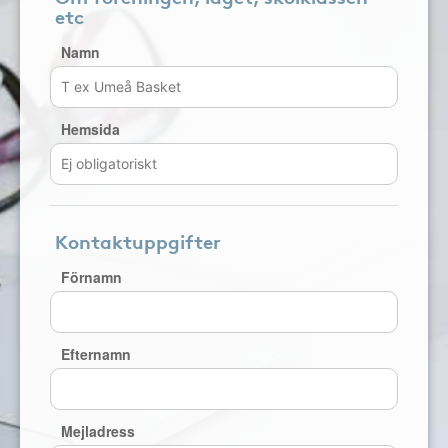
etc
Namn
Hemsida
Kontaktuppgifter
Förnamn
Efternamn
Mejladress