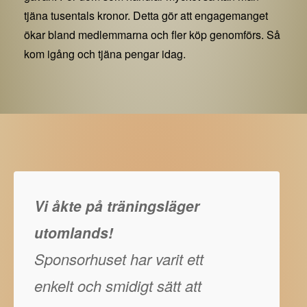
tjäna tusentals kronor. Detta gör att engagemanget
ökar bland medlemmarna och fler köp genomförs. Så
kom igång och tjäna pengar idag.
Vi åkte på träningsläger
utomlands!
Sponsorhuset har varit ett
enkelt och smidigt sätt att