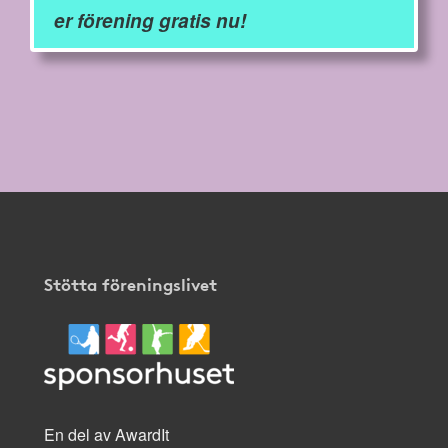
er förening gratis nu!
Stötta föreningslivet
En del av AwardIt