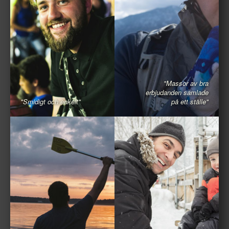
"Massor av bra
erbjudanden samlade
"Smidigt och enkelt"
på ett ställe"