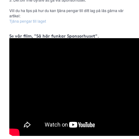
Vill du ha tips på hur du kan tjäna pengar till ditt lag på läs gärna vår
artikel:
Tjäna pengar till laget
Se vår film, "Så här funkar Sponsorhuset".