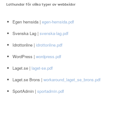
Lathundar för olika typer av webbsidor
Egen hemsida |
egen-hemsida.pdf
Svenska Lag |
svenska-lag.pdf
Idrottonline |
idrottonline.pdf
WordPress |
wordpress.pdf
Laget.se |
laget-se.pdf
Laget.se Brons |
workaround_laget_se_brons.pdf
SportAdmin |
sportadmin.pdf