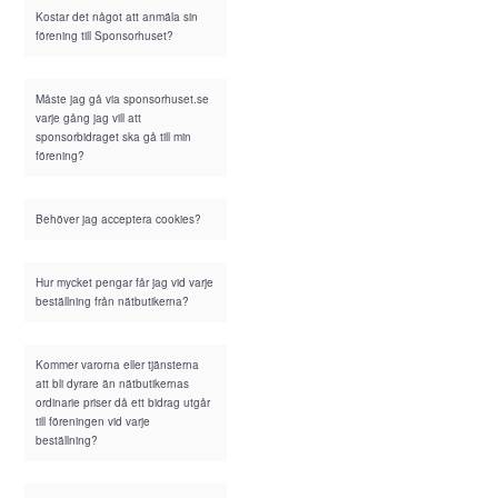
Kostar det något att anmäla sin
förening till Sponsorhuset?
Måste jag gå via sponsorhuset.se
varje gång jag vill att
sponsorbidraget ska gå till min
förening?
Behöver jag acceptera cookies?
Hur mycket pengar får jag vid varje
beställning från nätbutikerna?
Kommer varorna eller tjänsterna
att bli dyrare än nätbutikernas
ordinarie priser då ett bidrag utgår
till föreningen vid varje
beställning?