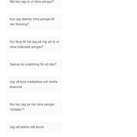
När kan jag ta ut mina pengar?
Kan jag skänka mina pengar till
min förening?
Hur lång tid har jag på mig att ta ut
mina intjänade pengar?
Saknar du ersättning för ett köp?
Jag vill byta mailadress och ändra
lösenord
Hur kan jag se när mina pengar
"förfaller"?
Jag vill radera mitt konto