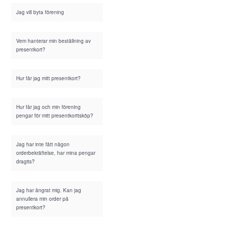
Jag vill byta förening
Vem hanterar min beställning av
presentkort?
Hur får jag mitt presentkort?
Hur får jag och min förening
pengar för mitt presentkorttsköp?
Jag har inte fått någon
orderbekräftelse, har mina pengar
dragits?
Jag har ångrat mig. Kan jag
annullera min order på
presentkort?