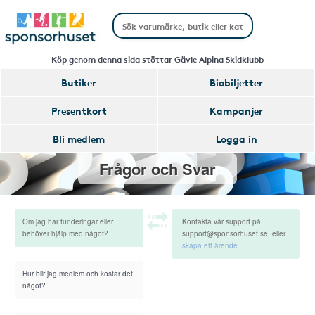
Köp genom denna sida stöttar Gävle Alpina Skidklubb
Butiker
Biobiljetter
Presentkort
Kampanjer
Bli medlem
Logga in
Frågor och Svar
Om jag har funderingar eller
Kontakta vår support på
behöver hjälp med något?
support@sponsorhuset.se, eller
skapa ett ärende
.
Hur blir jag medlem och kostar det
något?