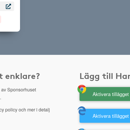
t enklare?
Lägg till H
 av Sponsorhuset
Aktivera tillägge
.
y policy och mer i detalj
Aktivera tillägget