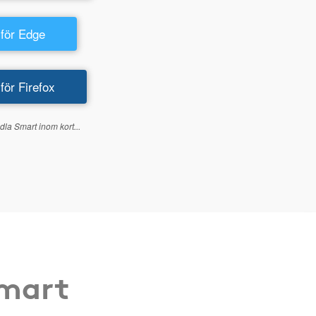
 för Edge
 för Firefox
dla Smart inom kort...
Smart