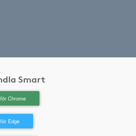
andla Smart
t för Chrome
 för Edge