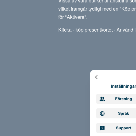
Vissa av våra butiker är anslutna so
vilket framgår tydligt med en "Köp pr
för "Aktivera".
Klicka - köp presentkortet - Använd i 