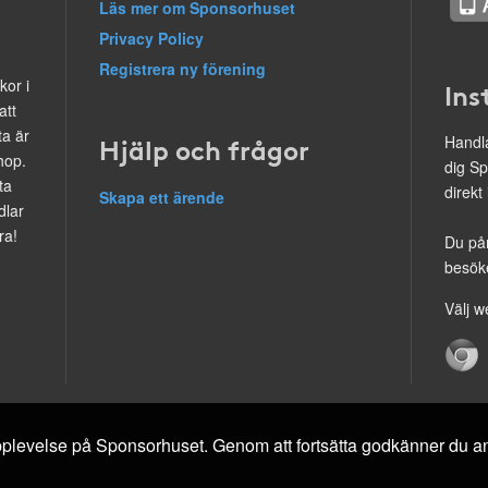
Läs mer om Sponsorhuset
Privacy Policy
Registrera ny förening
kor i
Ins
att
ta är
Hjälp och frågor
Handla
hop.
dig Sp
ta
direkt
Skapa ett ärende
dlar
ra!
Du på
besöke
Välj w
 upplevelse på Sponsorhuset. Genom att fortsätta godkänner du