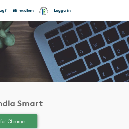
tag?
Bli medlem
Logga in
andla Smart
t för Chrome