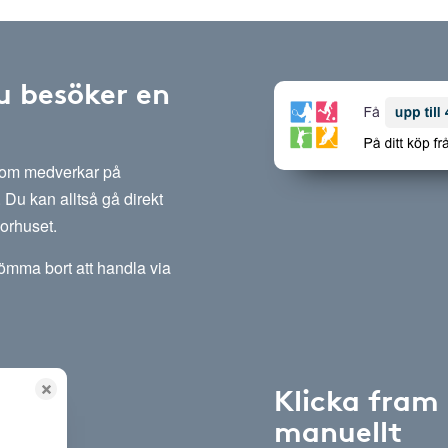
u besöker en
 som medverkar på
Du kan alltså gå direkt
sorhuset.
lömma bort att handla via
Klicka fram
manuellt