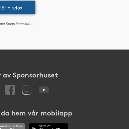
 för Firefox
dla Smart inom kort...
 av Sponsorhuset
da hem vår mobilapp