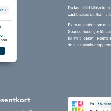
Du kan alltid klicka fra
cashbacken därifrån istäl
Extra använbart om du su
Sponsorhuset ger för cas
till 4% tillbaka" i exempl
de olika avtals-gruppern
esentkort