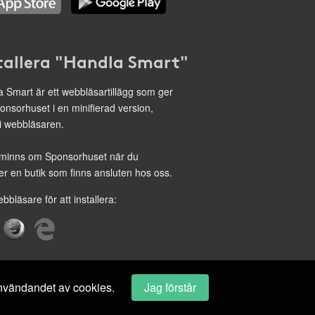
tallera "Handla Smart"
 Smart är ett webbläsartillägg som ger
onsorhuset i en minifierad version,
 i webbläsaren.
minns om Sponsorhuset när du
r en butik som finns ansluten hos oss.
ebbläsare för att installera:
 användandet av cookies.
Jag förstår