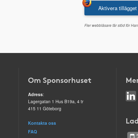
Aktivera tillägget
Fler webbläsare får stöd för Han
Om Sponsorhuset
Mer
Adress
:
Lagergatan 1 Hus B19a, 4 tr
415 11 Göteborg
Lad
Kontakta oss
FAQ