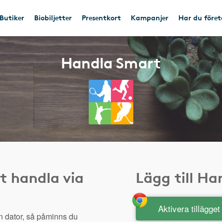
Butiker
Biobiljetter
Presentkort
Kampanjer
Har du före
Handla Smart
t handla via
Lägg till H
Aktivera tillägge
n dator, så påminns du