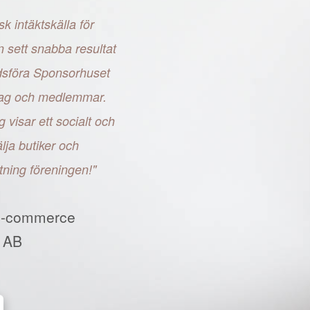
sk intäktskälla för
n sett snabba resultat
adsföra Sponsorhuset
retag och medlemmar.
g visar ett socialt och
ja butiker och
tning föreningen!"
E-commerce
 AB