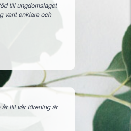
töd till ungdomslaget
g varit enklare och
r till vår förening är