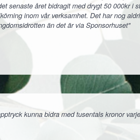
et senaste året bidragit med drygt 50 000kr i s
körning inom vår verksamhet. Det har nog aldri
ungdomsidrotten än det är via Sponsorhuset"
ptryck kunna bidra med tusentals kronor varje å