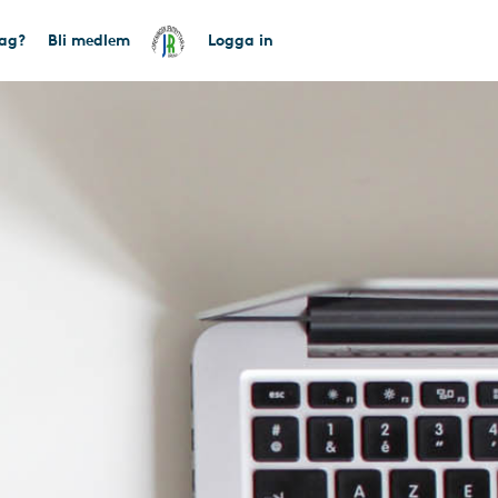
tag?
Bli medlem
Logga in