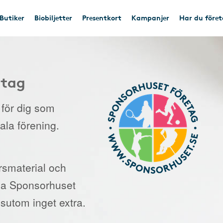
Butiker
Biobiljetter
Presentkort
Kampanjer
Har du före
etag
e för dig som
kala förening.
orsmaterial och
 via Sponsorhuset
sutom inget extra.