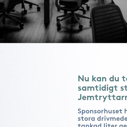
Nu kan du t
samtidigt s
Jemtryttar
Sponsorhuset 
stora drivmede
tankad liter ge