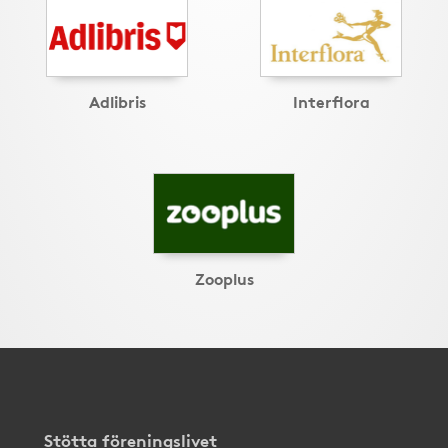
Adlibris
Interflora
Zooplus
Stötta föreningslivet