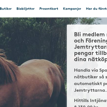
Butiker
Biobiljetter
Presentkort
Kampanjer
Har du före
Bli medlem 
och Föreni
Jemtryttar
pengar till
dina nätkö
Handla via Sp
nätbutiker så 
automatiskt pe
Jemtryttarna.
Hittills Intjäna
8 230,00 kr