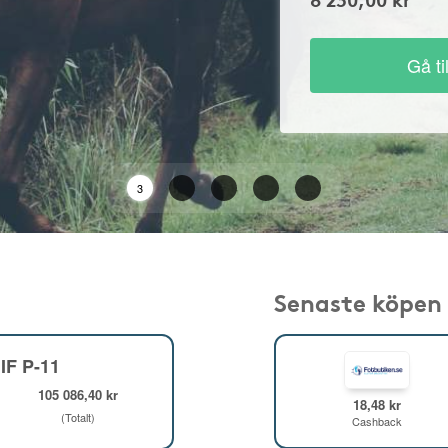
Gå ti
2
Senaste köpen
IF P-11
105 086,40 kr
18,48 kr
(Totalt)
Cashback