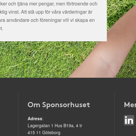
tiker och tjäna mer pengar, men förtroende och
ig vinst. Att stå upp för våra värderingar är
åra användare och föreningar vill vi skapa en
t.
Om Sponsorhuset
Mer
Adress
:
Lagergatan 1 Hus B19a, 4 tr
415 11 Göteborg