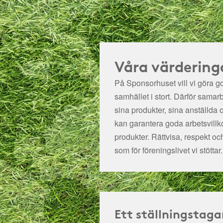
Våra värdering
På Sponsorhuset vill vi göra got
samhället i stort. Därför samar
sina produkter, sina anställda 
kan garantera goda arbetsvillko
produkter. Rättvisa, respekt oc
som för föreningslivet vi stöttar.
Ett ställningstaga