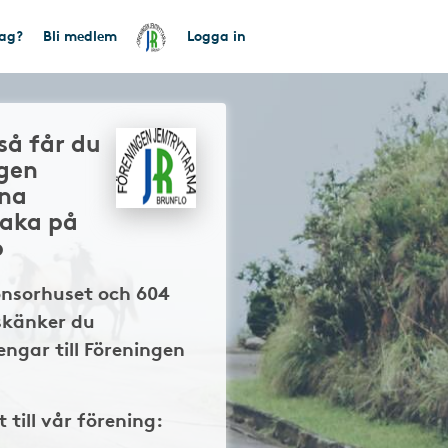
tag?
Bli medlem
Logga in
så får du
ngen
na
baka på
p
onsorhuset och 604
skänker du
ngar till Föreningen
t till vår förening: