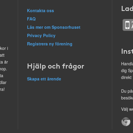
Lad
Kontakta oss
FAQ
Läs mer om Sponsorhuset
Privacy Policy
Registrera ny förening
kor i
Ins
att
ta är
Hjälp och frågor
Handla
hop.
dig Sp
ta
direkt
Skapa ett ärende
dlar
ra!
Du på
besöke
Välj w