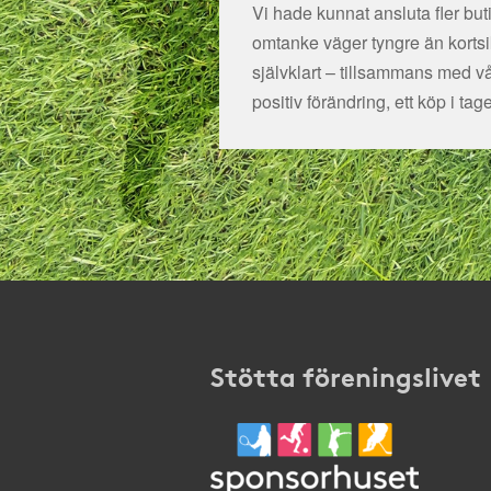
Vi hade kunnat ansluta fler bu
omtanke väger tyngre än kortsikt
självklart – tillsammans med v
positiv förändring, ett köp i tage
Stötta föreningslivet