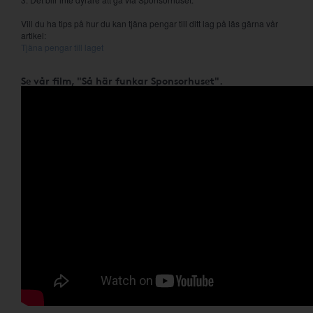
Vill du ha tips på hur du kan tjäna pengar till ditt lag på läs gärna vår
artikel:
Tjäna pengar till laget
Se vår film, "Så här funkar Sponsorhuset".