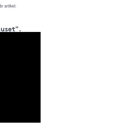
r artikel:
huset".