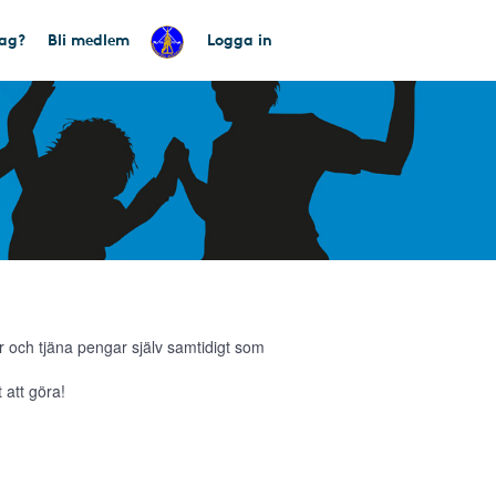
tag?
Bli medlem
Logga in
 och tjäna pengar själv samtidigt som
 att göra!