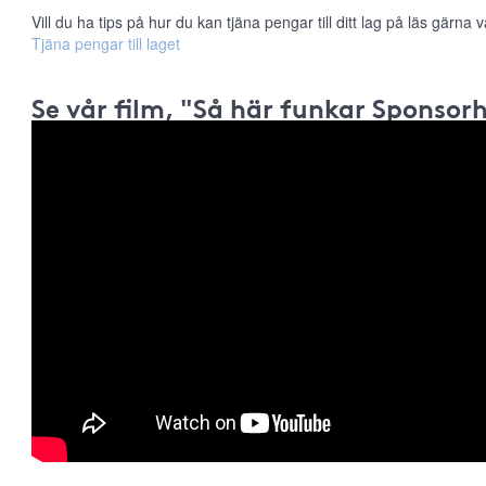
Vill du ha tips på hur du kan tjäna pengar till ditt lag på läs gärna vå
Tjäna pengar till laget
Se vår film, "Så här funkar Sponsor