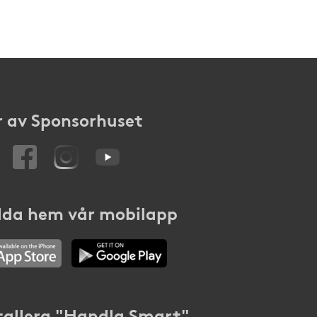
 av Sponsorhuset
da hem vår mobilapp
tallera "Handla Smart"