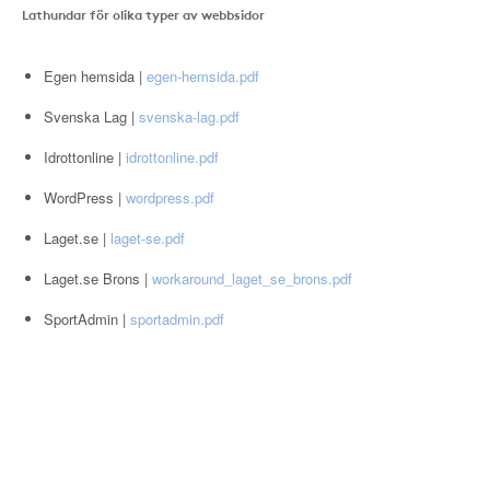
Lathundar för olika typer av webbsidor
Egen hemsida |
egen-hemsida.pdf
Svenska Lag |
svenska-lag.pdf
Idrottonline |
idrottonline.pdf
WordPress |
wordpress.pdf
Laget.se |
laget-se.pdf
Laget.se Brons |
workaround_laget_se_brons.pdf
SportAdmin |
sportadmin.pdf