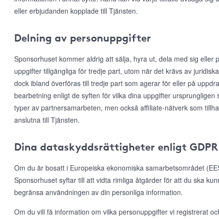
eller erbjudanden kopplade till Tjänsten.
Delning av personuppgifter
Sponsorhuset kommer aldrig att sälja, hyra ut, dela med sig eller p
uppgifter tillgängliga för tredje part, utom när det krävs av juridis
dock ibland överföras till tredje part som agerar för eller på uppd
bearbetning enligt de syften för vilka dina uppgifter ursprungligen 
typer av partnersamarbeten, men också affiliate-nätverk som till
anslutna till Tjänsten.
Dina dataskyddsrättigheter enligt GDPR
Om du är bosatt i Europeiska ekonomiska samarbetsområdet (EES)
Sponsorhuset syftar till att vidta rimliga åtgärder för att du ska ku
begränsa användningen av din personliga information.
Om du vill få information om vilka personuppgifter vi registrerat och