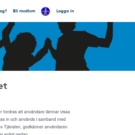
tag?
Bli medlem
Logga in
et
ler fordras att användare lämnar vissa
amlas in och används i samband med
g av Tjänsten, godkänner användaren
r enligt nedan.