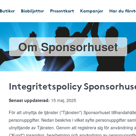
Butiker
Biobiljetter
Presentkort
Kampanjer
Har du före
Om Sponsorhuset
Integritetspolicy Sponsorhus
Senast uppdaterad:
15 maj, 2025
För att utnyttja de tjänster ("Tjänsten") Sponsorhuset tillhandahål
personuppgifter. Nedan beskrivs i vilket syfte personuppgifter s
utnyttjande av Tjänsten. Genom att registrera sig för användnin
("Kund") insamling, bearbetning och användning av personuppgifte