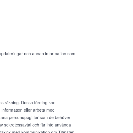
 uppdateringar och annan information som
ess räkning. Dessa företag kan
 information eller arbeta med
sådana personuppgifter som de behöver
av sekretessavtal och får inte använda
ig utskick med kommunikation om Tjänsten