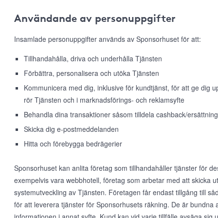
Användande av personuppgifter
Insamlade personuppgifter används av Sponsorhuset för att:
Tillhandahålla, driva och underhålla Tjänsten
Förbättra, personalisera och utöka Tjänsten
Kommunicera med dig, inklusive för kundtjänst, för att ge dig
rör Tjänsten och i marknadsförings- och reklamsyfte
Behandla dina transaktioner såsom tilldela cashback/ersättning
Skicka dig e-postmeddelanden
Hitta och förebygga bedrägerier
Sponsorhuset kan anlita företag som tillhandahåller tjänster för d
exempelvis vara webbhotell, företag som arbetar med att skicka ut
systemutveckling av Tjänsten. Företagen får endast tillgång till 
för att leverera tjänster för Sponsorhusets räkning. De är bundna 
informationen i annat syfte. Kund kan vid varje tillfälle avsäga s