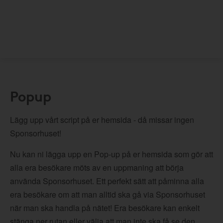
Popup
Lägg upp vårt script på er hemsida - då missar ingen
Sponsorhuset!
Nu kan ni lägga upp en Pop-up på er hemsida som gör att
alla era besökare möts av en uppmaning att börja
använda Sponsorhuset. Ett perfekt sätt att påminna alla
era besökare om att man alltid ska gå via Sponsorhuset
när man ska handla på nätet! Era besökare kan enkelt
stänga ner rutan eller välja att man inte ska få se den