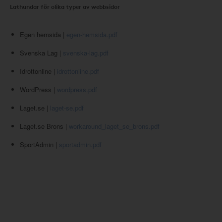
Lathundar för olika typer av webbsidor
Egen hemsida |
egen-hemsida.pdf
Svenska Lag |
svenska-lag.pdf
Idrottonline |
idrottonline.pdf
WordPress |
wordpress.pdf
Laget.se |
laget-se.pdf
Laget.se Brons |
workaround_laget_se_brons.pdf
SportAdmin |
sportadmin.pdf