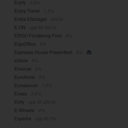
Enjify
3,5%
Enjoy Travel
1,5%
Enkla Elbolaget
400 kr
E.ON
upp till 450 kr
ERGO Försäkring Filial
8%
ErgoOffice
5%
Espresso House Presentkort
5%
eStore
5%
Etnomat
5%
Euroflorist
5%
Eurosecure
7,5%
Evess
3,5%
Evify
upp till 250 kr
E-Wheels
4%
Expedia
upp till 2%