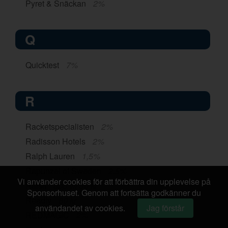
Pyret & Snäckan
2%
Q
Quicktest
7%
R
Racketspecialisten
2%
Radisson Hotels
2%
Ralph Lauren
1,5%
Rapunzel of Sweden
2,5%
Vi använder cookies för att förbättra din upplevelse på
Ratsit
upp till 30 kr
Sponsorhuset. Genom att fortsätta godkänner du
Readly
60 kr
användandet av cookies.
Jag förstår
REDMAGIC
2%