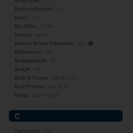
Book Outlet
2%
Borås Kafferosteri
5%
Bosch
2%
Box Office
1,75%
Bravofly
40 kr
Bread & Boxers Presentkort
5%
Bubbleroom
2%
Buddypetfoods
6%
Budget
4%
Budo & Fitness
upp till 1,5%
Bulk Powders
upp till 4%
Bythjul
upp till 2,5%
C
Campcation
2%