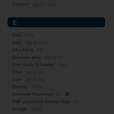
Däck247
upp till 150 kr
E
Eadl
6,5%
Ecco
upp till 2,5%
Efva Attling
6%
Electrolux shop
upp till 5%
Elite Hotels Of Sweden
3,5%
Ellos
upp till 4%
Elon
upp till 3%
Elskling
150 kr
Em Home Presentkort
5%
EMP powered by Sweden Rock
2%
Energi2
375 kr