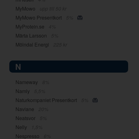
MyMowo
upp till 50 kr
MyMowo Presentkort
5%
MyProtein.se
4%
Märta Larsson
5%
Mölndal Energi
225 kr
N
Nameway
8%
Namly
5,5%
Naturkompaniet Presentkort
5%
Naviane
20%
Neatsvor
5%
Nelly
1,5%
Nespresso
6%