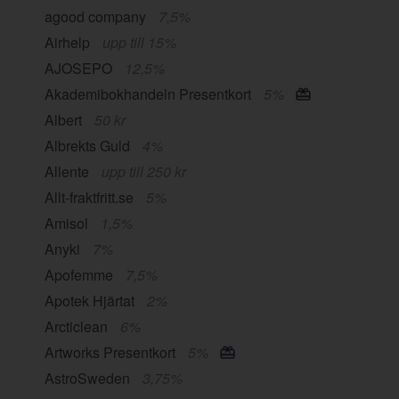
agood company
7,5%
Airhelp
upp till 15%
AJOSEPO
12,5%
Akademibokhandeln Presentkort
5%
Albert
50 kr
Albrekts Guld
4%
Allente
upp till 250 kr
Allt-fraktfritt.se
5%
Amisol
1,5%
Anyki
7%
Apofemme
7,5%
Apotek Hjärtat
2%
Arcticlean
6%
Artworks Presentkort
5%
AstroSweden
3,75%