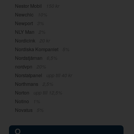
Nestor Mobil
150 kr
Newchic
10%
Newport
3%
NLY Man
2%
Nordicink
20 kr
Nordiska Kompaniet
5%
Nordstjärnan
6,5%
nordvpn
20%
Norstatpanel
upp till 40 kr
Northmans
2,5%
Norton
upp till 12,5%
Notino
1%
Novatus
5%
O