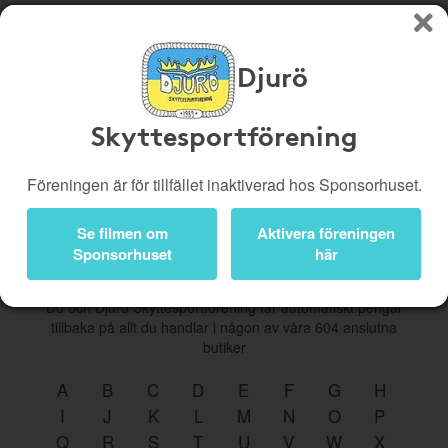
Djurö
Köp genom denna sida stöttar Djurö Skyttesportförening
Butiker
Biobiljetter
Skyttesportförening
Presentkort
Kampanjer
Föreningen är för tillfället inaktiverad hos Sponsorhuset.
Bli medlem
Logga in
Se filmen om
Aktivera föreningen
Sponsorhuset
här
Du och Djurö Skyttesportförening får automatiskt pengar
tillbaka på allt du handlar i någon av våra
604
anslutna
butiker
A
B
C
D
E
F
G
H
I
J
K
L
M
N
O
P
Q
R
S
T
U
V
W
X