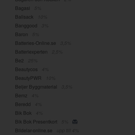
Bagasi
5%
Ballsack
10%
Banggood
3%
Baron
5%
Batteries-Online.se
3,5%
Batteriexperten
2,5%
Be2
25%
Beautycos
4%
BeautyPWR
10%
Beijer Byggmaterial
3,5%
Bemz
4%
Beredd
4%
Bik Bok
4%
Bik Bok Presentkort
5%
Bildelar-online.se
upp till 4%