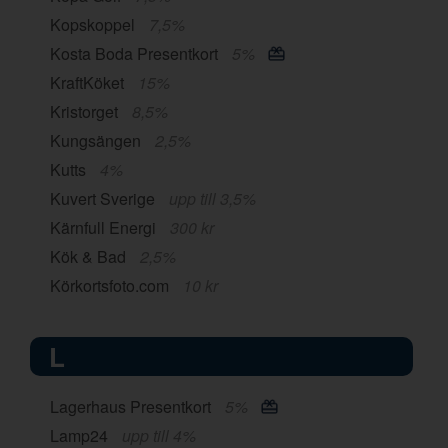
Kopskoppel
7,5%
Kosta Boda Presentkort
5%
KraftKöket
15%
Kristorget
8,5%
Kungsängen
2,5%
Kutts
4%
Kuvert Sverige
upp till 3,5%
Kärnfull Energi
300 kr
Kök & Bad
2,5%
Körkortsfoto.com
10 kr
L
Lagerhaus Presentkort
5%
Lamp24
upp till 4%