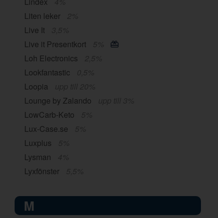
Lindex
4%
Liten leker
2%
Live It
3,5%
Live it Presentkort
5%
Loh Electronics
2,5%
Lookfantastic
0,5%
Loopia
upp till 20%
Lounge by Zalando
upp till 3%
LowCarb-Keto
5%
Lux-Case.se
5%
Luxplus
5%
Lysman
4%
Lyxfönster
5,5%
M