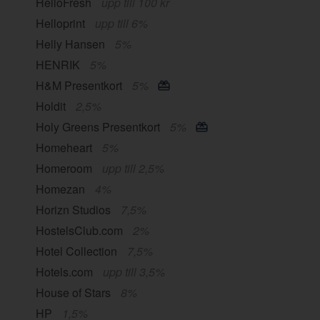
HelloFresh
upp till 100 kr
Helloprint
upp till 6%
Helly Hansen
5%
HENRIK
5%
H&M Presentkort
5%
Holdit
2,5%
Holy Greens Presentkort
5%
Homeheart
5%
Homeroom
upp till 2,5%
Homezan
4%
Horizn Studios
7,5%
HostelsClub.com
2%
Hotel Collection
7,5%
Hotels.com
upp till 3,5%
House of Stars
8%
HP
1,5%