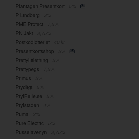
Plantagen Presentkort
5%
P Lindberg
3%
PME Protect
7,5%
PN Jakt
3,75%
Postkodlotteriet
40 kr
Presentkortsshop
5%
Prettylittlething
5%
Prettypegs
7,5%
Primus
5%
Prydligt
5%
PrylPelle.se
5%
Prylstaden
4%
Puma
2%
Pure Electric
5%
Pusselavenyn
3,75%