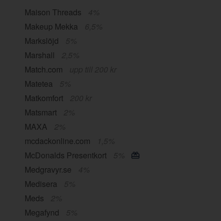
Maison Threads
4%
Makeup Mekka
6,5%
Markslöjd
5%
Marshall
2,5%
Match.com
upp till 200 kr
Matetea
5%
Matkomfort
200 kr
Matsmart
2%
MAXA
2%
mcdackonline.com
1,5%
McDonalds Presentkort
5%
Medgravyr.se
4%
Medisera
5%
Meds
2%
Megafynd
5%