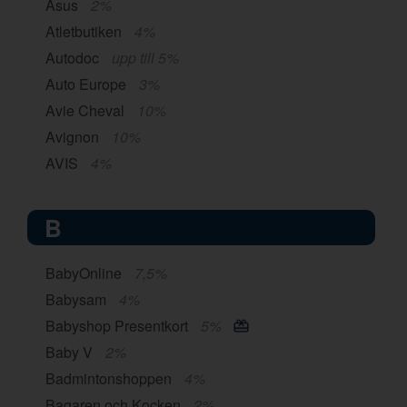
Asus
2%
Atletbutiken
4%
Autodoc
upp till 5%
Auto Europe
3%
Avie Cheval
10%
Avignon
10%
AVIS
4%
B
BabyOnline
7,5%
Babysam
4%
Babyshop Presentkort
5%
Baby V
2%
Badmintonshoppen
4%
Bagaren och Kocken
2%