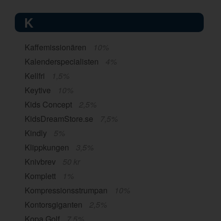
K
Kaffemissionären
10%
Kalenderspecialisten
4%
Kellfri
1,5%
Keytive
10%
Kids Concept
2,5%
KidsDreamStore.se
7,5%
Kindly
5%
Klippkungen
3,5%
Knivbrev
50 kr
Komplett
1%
Kompressionsstrumpan
10%
Kontorsgiganten
2,5%
Kopa Golf
7,5%