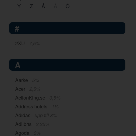
Y
Z
Å
Ä
Ö
#
2XU
7,5%
A
Aarke
5%
Acer
2,5%
ActionKing.se
3,5%
Address hotels
1%
Adidas
upp till 3%
Adlibris
2,25%
Agoda
3%