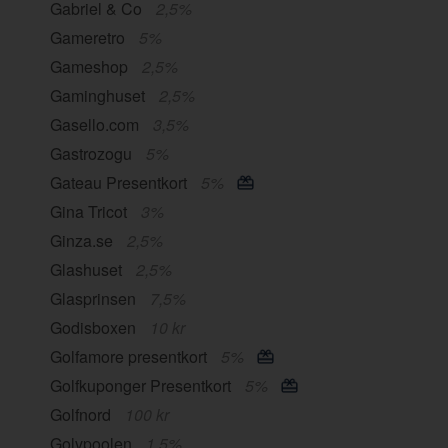
Gabriel & Co
2,5%
Gameretro
5%
Gameshop
2,5%
Gaminghuset
2,5%
Gasello.com
3,5%
Gastrozogu
5%
Gateau Presentkort
5%
Gina Tricot
3%
Ginza.se
2,5%
Glashuset
2,5%
Glasprinsen
7,5%
Godisboxen
10 kr
Golfamore presentkort
5%
Golfkuponger Presentkort
5%
Golfnord
100 kr
Golvpoolen
1,5%