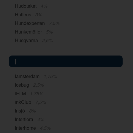
Hudoteket
4%
Hulténs
3%
Hundexperten
7,5%
Hunkemöller
5%
Husqvarna
2,5%
I
Iamsterdam
1,75%
Icebug
2,5%
iELM
1,75%
inkClub
7,5%
Insjö
8%
Interflora
4%
Interhome
4,5%