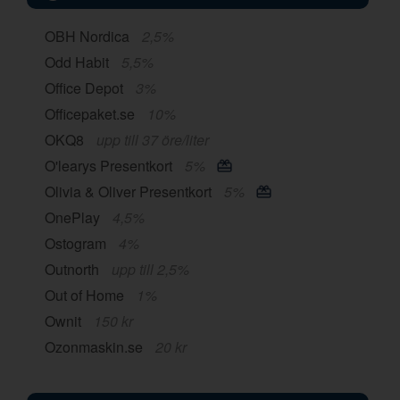
OBH Nordica
2,5%
Odd Habit
5,5%
Office Depot
3%
Officepaket.se
10%
OKQ8
upp till 37 öre/liter
O'learys Presentkort
5%
Olivia & Oliver Presentkort
5%
OnePlay
4,5%
Ostogram
4%
Outnorth
upp till 2,5%
Out of Home
1%
Ownit
150 kr
Ozonmaskin.se
20 kr