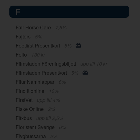
F
Fair Horse Care
7,5%
Fajters
5%
Feetfirst Presentkort
5%
Fello
130 kr
Filmstaden Föreningsbiljett
upp till 10 kr
Filmstaden Presentkort
5%
Filur Namnlappar
6%
Find it online
10%
FirstVet
upp till 4%
Fiske Online
2%
Flixbus
upp till 2,5%
Florister i Sverige
6%
Flygbussarna
2%