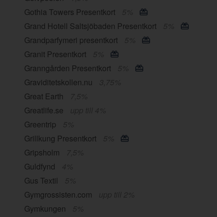
Gothia Towers Presentkort
5%
Grand Hotell Saltsjöbaden Presentkort
5%
Grandparfymeri presentkort
5%
Granit Presentkort
5%
Granngården Presentkort
5%
Graviditetskollen.nu
3,75%
Great Earth
7,5%
Greatlife.se
upp till 4%
Greentrip
5%
Grillkung Presentkort
5%
Gripsholm
7,5%
Guldfynd
4%
Gus Textil
5%
Gymgrossisten.com
upp till 2%
Gymkungen
5%