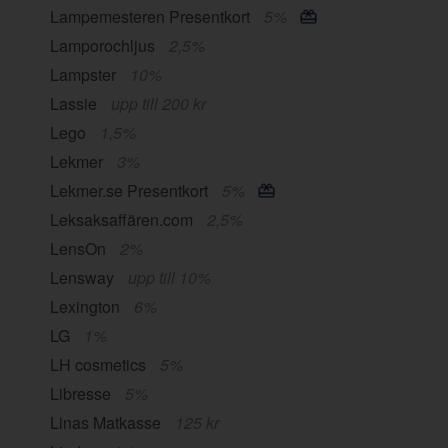
Lampemesteren Presentkort
5%
Lamporochljus
2,5%
Lampster
10%
Lassie
upp till 200 kr
Lego
1,5%
Lekmer
3%
Lekmer.se Presentkort
5%
Leksaksaffären.com
2,5%
LensOn
2%
Lensway
upp till 10%
Lexington
6%
LG
1%
LH cosmetics
5%
Libresse
5%
Linas Matkasse
125 kr