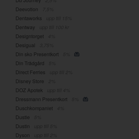
Db Journey
2,5%
Deevotion
7,5%
Dentaworks
upp till 15%
Dentway
upp till 100 kr
Designtorget
4%
Desigual
3,75%
Din sko Presentkort
5%
Din Trädgård
5%
Direct Ferries
upp till 2%
Disney Store
2%
DOZ Apotek
upp till 4%
Dressmann Presentkort
5%
Duschkompaniet
4%
Dustie
5%
Dustin
upp till 5%
Dyson
upp till 2%