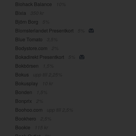
Biohack Balance
10%
Bixia
350 kr
Björn Borg
5%
Blomsterlandet Presentkort
5%
Blue Tomato
3,5%
Bodystore.com
2%
Bokadirekt Presentkort
5%
Bokbörsen
1,5%
Bokus
upp till 2,25%
Bokusplay
10 kr
Bonden
1,5%
Bonprix
2%
Boohoo.com
upp till 2,5%
Bookhero
2,5%
Bookie
115 kr