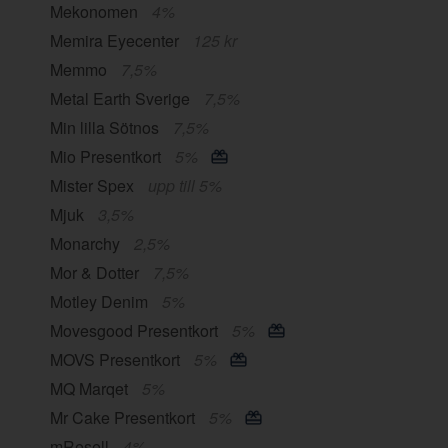
Mekonomen
4%
Memira Eyecenter
125 kr
Memmo
7,5%
Metal Earth Sverige
7,5%
Min lilla Sötnos
7,5%
Mio Presentkort
5%
Mister Spex
upp till 5%
Mjuk
3,5%
Monarchy
2,5%
Mor & Dotter
7,5%
Motley Denim
5%
Movesgood Presentkort
5%
MOVS Presentkort
5%
MQ Marqet
5%
Mr Cake Presentkort
5%
mResell
4%