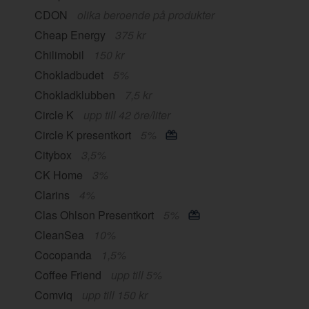
CDON
olika beroende på produkter
Cheap Energy
375 kr
Chilimobil
150 kr
Chokladbudet
5%
Chokladklubben
7,5 kr
Circle K
upp till 42 öre/liter
Circle K presentkort
5%
Citybox
3,5%
CK Home
3%
Clarins
4%
Clas Ohlson Presentkort
5%
CleanSea
10%
Cocopanda
1,5%
Coffee Friend
upp till 5%
Comviq
upp till 150 kr