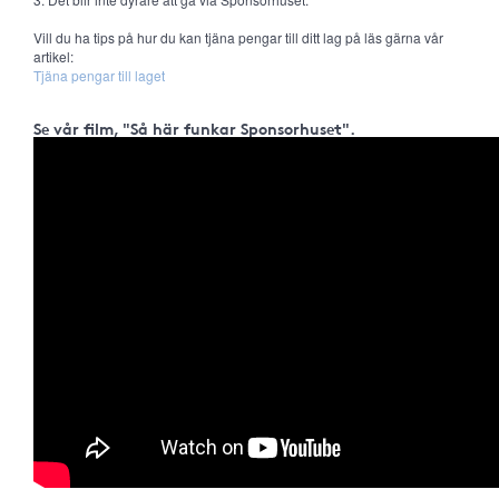
Vill du ha tips på hur du kan tjäna pengar till ditt lag på läs gärna vår
artikel:
Tjäna pengar till laget
Se vår film, "Så här funkar Sponsorhuset".