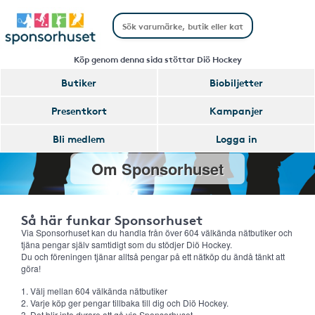
Köp genom denna sida stöttar Diö Hockey
Butiker
Biobiljetter
Presentkort
Kampanjer
Bli medlem
Logga in
Om Sponsorhuset
Så här funkar Sponsorhuset
Via Sponsorhuset kan du handla från över 604 välkända nätbutiker och
tjäna pengar själv samtidigt som du stödjer Diö Hockey.
Du och föreningen tjänar alltså pengar på ett nätköp du ändå tänkt att
göra!
1. Välj mellan 604 välkända nätbutiker
2. Varje köp ger pengar tillbaka till dig och Diö Hockey.
3. Det blir inte dyrare att gå via Sponsorhuset.