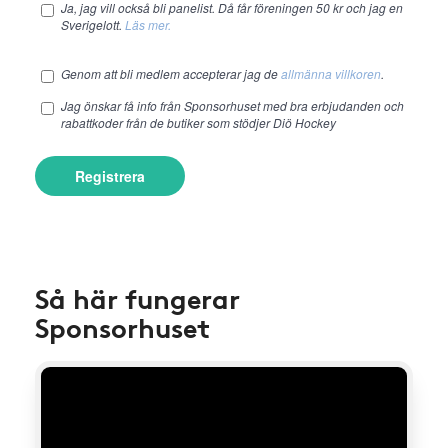
Ja, jag vill också bli panelist. Då får föreningen 50 kr och jag en
Sverigelott.
Läs mer.
Genom att bli medlem accepterar jag de
allmänna villkoren
.
Jag önskar få info från Sponsorhuset med bra erbjudanden och
rabattkoder från de butiker som stödjer Diö Hockey
Registrera
Så här fungerar
Sponsorhuset