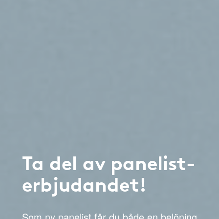
Ta del av panelist-
erbjudandet!
Som ny panelist får du både en belöning