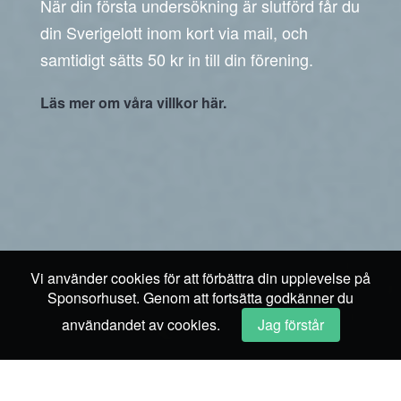
När din första undersökning är slutförd får du
din Sverigelott inom kort via mail, och
samtidigt sätts 50 kr in till din förening.
Läs mer om våra villkor här.
Vi använder cookies för att förbättra din upplevelse på
Sponsorhuset. Genom att fortsätta godkänner du
användandet av cookies.
Jag förstår