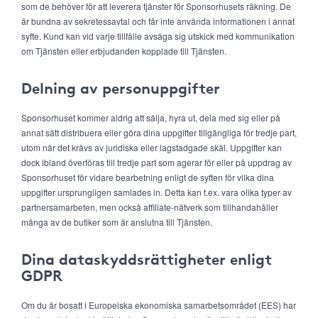
som de behöver för att leverera tjänster för Sponsorhusets räkning. De
är bundna av sekretessavtal och får inte använda informationen i annat
syfte. Kund kan vid varje tillfälle avsäga sig utskick med kommunikation
om Tjänsten eller erbjudanden kopplade till Tjänsten.
Delning av personuppgifter
Sponsorhuset kommer aldrig att sälja, hyra ut, dela med sig eller på
annat sätt distribuera eller göra dina uppgifter tillgängliga för tredje part,
utom när det krävs av juridiska eller lagstadgade skäl. Uppgifter kan
dock ibland överföras till tredje part som agerar för eller på uppdrag av
Sponsorhuset för vidare bearbetning enligt de syften för vilka dina
uppgifter ursprungligen samlades in. Detta kan t.ex. vara olika typer av
partnersamarbeten, men också affiliate-nätverk som tillhandahåller
många av de butiker som är anslutna till Tjänsten.
Dina dataskyddsrättigheter enligt
GDPR
Om du är bosatt i Europeiska ekonomiska samarbetsområdet (EES) har