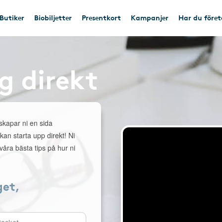
Butiker
Biobiljetter
Presentkort
Kampanjer
Har du före
g direkt
 skapar ni en sida
 kan starta upp direkt! Ni
åra bästa tips på hur ni
get,