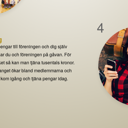
4
g
pengar till föreningen och dig själv
delar du och föreningen på gåvan. För
t så kan man tjäna tusentals kronor.
manget ökar bland medlemmarna och
 kom igång och tjäna pengar idag.