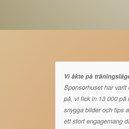
Vi åkte på träningslä
Sponsorhuset har varit e
på, vi fick in 13 000 p
snygga bilder och tips at
ett stort engagemang då