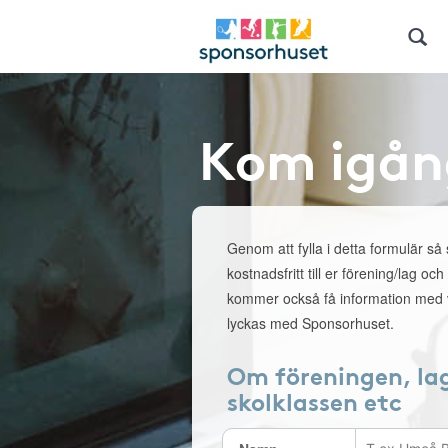
Kom igån
Genom att fylla i detta formulär så
kostnadsfritt till er förening/lag och
kommer också få information med v
lyckas med Sponsorhuset.
Om föreningen, la
skolklassen etc