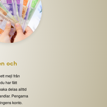
en och
 ett mejl från
 har fått
lbaka delas alltid
handlar. Pengarna
eningens konto.