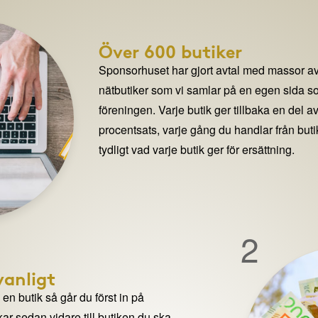
Över 600 butiker
Sponsorhuset har gjort avtal med massor av
nätbutiker som vi samlar på en egen sida so
föreningen. Varje butik ger tillbaka en del av
procentsats, varje gång du handlar från but
tydligt vad varje butik ger för ersättning.
2
anligt
n butik så går du först in på
ar sedan vidare till butiken du ska