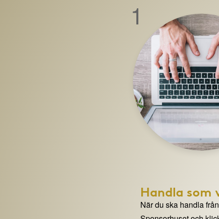
1
Handla som v
När du ska handla från e
Sponsorhuset och klick