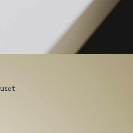
huset
t