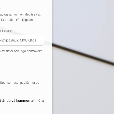
n
Lagkassan och om det är så att
 ID erhållet från Digitala
a senare!
a av siffror och inga bokstäver?
å Sponsorhuset godkänner du
å är du välkommen att höra