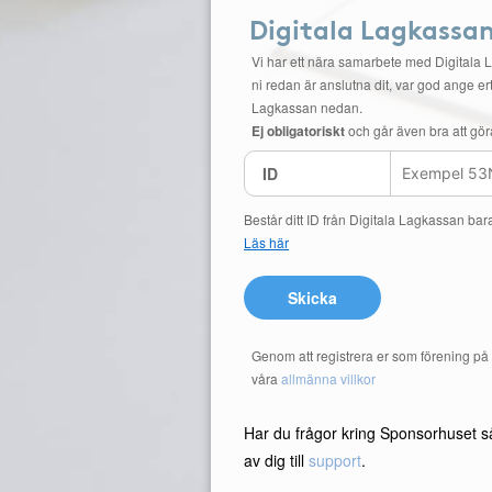
Digitala Lagkassa
Vi har ett nära samarbete med Digitala 
ni redan är anslutna dit, var god ange ert
Lagkassan nedan.
Ej obligatoriskt
och går även bra att gör
ID
Består ditt ID från Digitala Lagkassan bar
Läs här
Skicka
Genom att registrera er som förening p
våra
allmänna villkor
Har du frågor kring Sponsorhuset s
av dig till
support
.