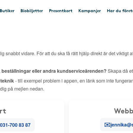
Butiker
Biobiljetter
Presentkort
Kampanjer
Har du före
ig snabbt vidare. För att du ska få rätt hjälp direkt är det viktigt a
, beställningar eller andra kundserviceärenden?
Skapa då ett
r teknik
- till exempel problem i appen, en länk som inte fungerar
 dig på mejlen nedan.
rt
Webb
✉️
jennika@
031-700 83 87