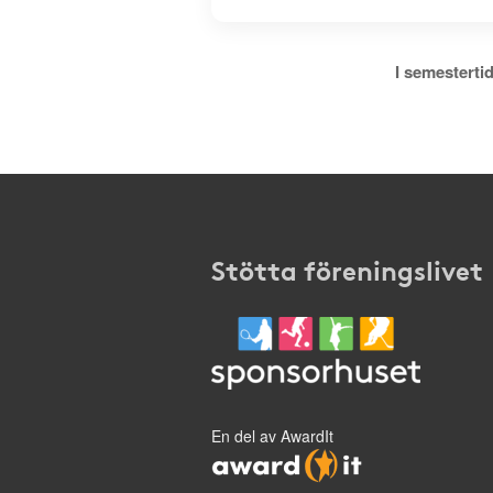
I semestertid
Stötta föreningslivet
En del av AwardIt