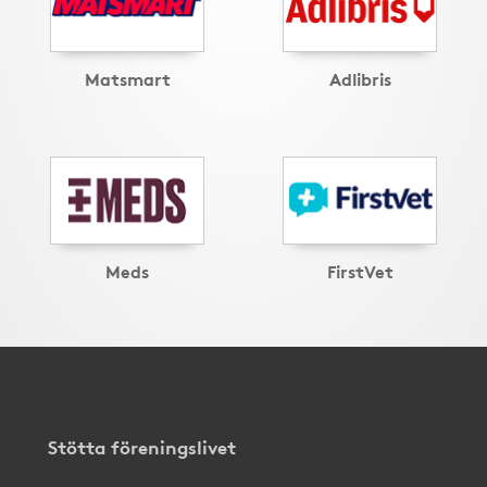
Matsmart
Adlibris
Meds
FirstVet
Stötta föreningslivet