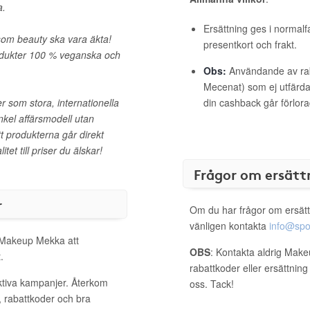
a.
Ersättning ges i normalf
rsom beauty ska vara äkta!
presentkort och frakt.
produkter 100 % veganska och
Obs:
Användande av raba
Mecenat) som ej utfärdat
r som stora, internationella
din cashback går förlora
kel affärsmodell utan
t produkterna går direkt
itet till priser du älskar!
Frågor om ersätt
r
Om du har frågor om ersätt
vänligen kontakta
info@spo
l Makeup Mekka att
OBS
: Kontakta aldrig Mak
.
rabattkoder eller ersättnin
ktiva kampanjer. Återkom
oss. Tack!
, rabattkoder och bra