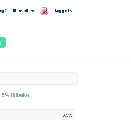
tag?
Bli medlem
Logga in
k
5% tillbaka
6,5%