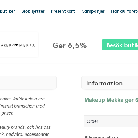
Butiker
Biobiljetter
Presentkort
Kampanjer
Har du före
Ger 6,5%
Besök buti
Information
nke: Varför måste bra
Makeup Mekka ger 6,
 utmanat branschen med
 priser.
Order
beauty brands, och hos oss
ink, hudvård, accessoarer
Allmänna villkor
: