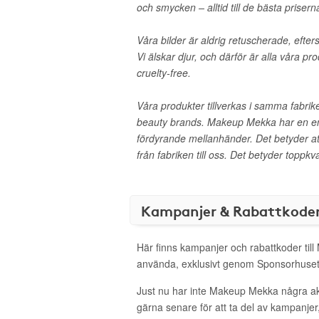
och smycken – alltid till de bästa prisern
Våra bilder är aldrig retuscherade, efte
Vi älskar djur, och därför är alla våra 
cruelty-free.
Våra produkter tillverkas i samma fabrike
beauty brands. Makeup Mekka har en en
fördyrande mellanhänder. Det betyder at
från fabriken till oss. Det betyder toppkval
Kampanjer & Rabattkode
Här finns kampanjer och rabattkoder til
använda, exklusivt genom Sponsorhuset
Just nu har inte Makeup Mekka några a
gärna senare för att ta del av kampanjer