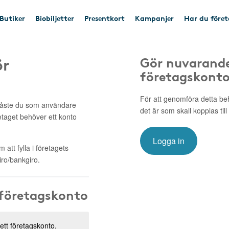
Butiker
Biobiljetter
Presentkort
Kampanjer
Har du före
ör
Gör nuvarande
företagskont
För att genomföra detta be
 måste du som användare
det är som skall kopplas till
retaget behöver ett konto
Logga in
att fylla i företagets
ro/bankgiro.
 företagskonto
 ett företagskonto.