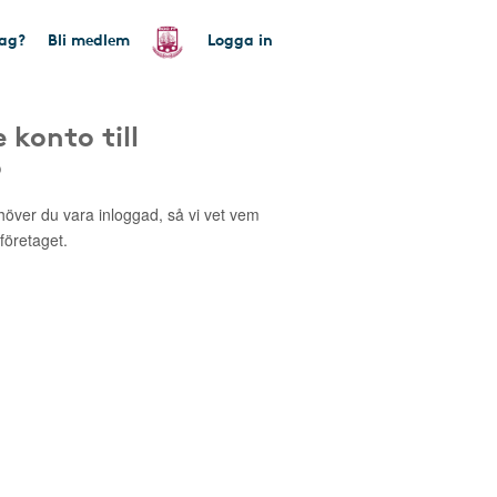
tag?
Bli medlem
Logga in
 konto till
o
höver du vara inloggad, så vi vet vem
 företaget.