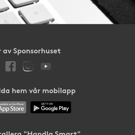
 av Sponsorhuset
da hem vår mobilapp
tallera "Handla Smart"