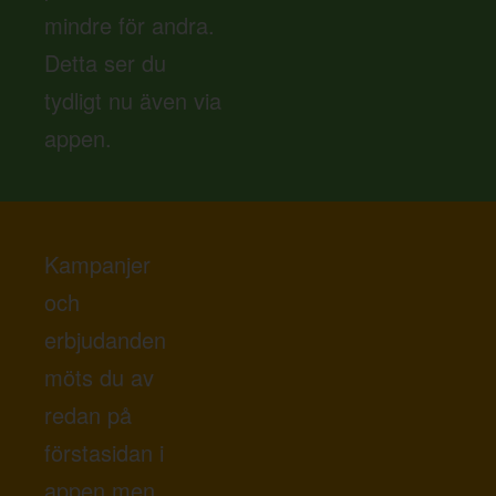
mindre för andra.
Detta ser du
tydligt nu även via
appen.
Kampanjer
och
erbjudanden
möts du av
redan på
förstasidan i
appen men