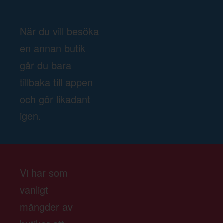
När du vill besöka
en annan butik
går du bara
tillbaka till appen
och gör likadant
igen.
Vi har som
vanligt
mängder av