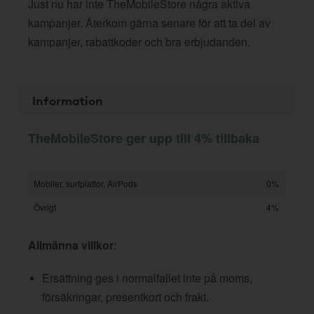
Just nu har inte TheMobileStore några aktiva
kampanjer. Återkom gärna senare för att ta del av
kampanjer, rabattkoder och bra erbjudanden.
Information
TheMobileStore ger upp till 4% tillbaka
Mobiler, surfplattor, AirPods
0%
Övrigt
4%
Allmänna villkor
:
Ersättning ges i normalfallet inte på moms,
försäkringar, presentkort och frakt.