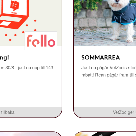
ing!
SOMMARREA
n 30/8 - just nu upp till 143
Just nu pågår VetZoo's sto
rabatt! Rean pågår fram til
 tillbaka
VetZoo ger u