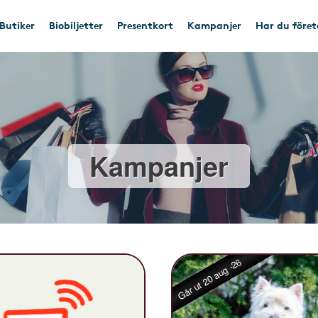
Butiker
Biobiljetter
Presentkort
Kampanjer
Har du före
Kampanjer
Går ut 20 aug -26