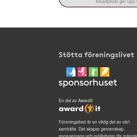
Smartphoto ger Upp ti
Stötta föreningslivet
En del av AwardIt
Föreningslivet är en viktig del av vårt
samhälle. Det skapar gemenskap,
engagemang och möjligheter för männis