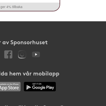
ger 4% tillbaka
 av Sponsorhuset
da hem vår mobilapp