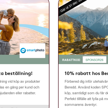
Går ut 31 dec -26
RABATTKOD
SPONSOR26
ta beställning!
10% rabatt hos Be
lning vid köp av produkter
Förbered dig inför utehalvå
das en gång per kund och
Beredd. Använd koden SPO
udanden eller rabatter.
köp, samtidigt som du får de
Perfekt tillfälle att fylla p
sommarens äventyr.