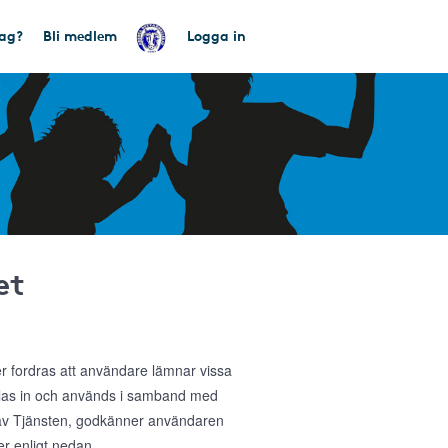
tag?
Bli medlem
Logga in
et
ler fordras att användare lämnar vissa
amlas in och används i samband med
g av Tjänsten, godkänner användaren
r enligt nedan.