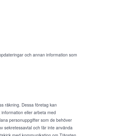
 uppdateringar och annan information som
ess räkning. Dessa företag kan
 information eller arbeta med
sådana personuppgifter som de behöver
av sekretessavtal och får inte använda
ig utskick med kommunikation om Tjänsten