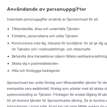
Användande av personuppgifter
Insamlade personuppgifter används av Sponsorhuset för att:
Tillhandahålla, driva och underhålla Tjänsten
Förbättra, personalisera och utöka Tjänsten
Kommunicera med dig, inklusive för kundtjänst, för att ge dig
rör Tjänsten och i marknadsförings- och reklamsyfte
Behandla dina transaktioner såsom tilldela cashback/ersättning
Skicka dig e-postmeddelanden
Hitta och förebygga bedrägerier
Sponsorhuset kan anlita företag som tillhandahåller tjänster för d
exempelvis vara webbhotell, företag som arbetar med att skicka ut
systemutveckling av Tjänsten. Företagen får endast tillgång till 
för att leverera tjänster för Sponsorhusets räkning. De är bundna 
informationen i annat syfte. Kund kan vid varje tillfälle avsäga s