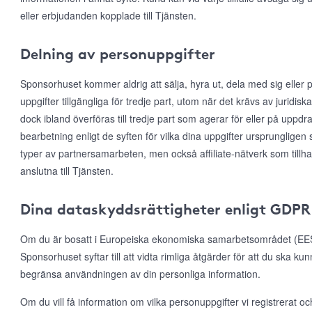
eller erbjudanden kopplade till Tjänsten.
Delning av personuppgifter
Sponsorhuset kommer aldrig att sälja, hyra ut, dela med sig eller p
uppgifter tillgängliga för tredje part, utom när det krävs av juridis
dock ibland överföras till tredje part som agerar för eller på uppd
bearbetning enligt de syften för vilka dina uppgifter ursprungligen 
typer av partnersamarbeten, men också affiliate-nätverk som till
anslutna till Tjänsten.
Dina dataskyddsrättigheter enligt GDPR
Om du är bosatt i Europeiska ekonomiska samarbetsområdet (EES)
Sponsorhuset syftar till att vidta rimliga åtgärder för att du ska ku
begränsa användningen av din personliga information.
Om du vill få information om vilka personuppgifter vi registrerat och