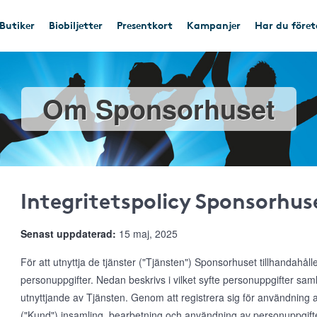
Butiker
Biobiljetter
Presentkort
Kampanjer
Har du före
Om Sponsorhuset
Integritetspolicy Sponsorhus
Senast uppdaterad:
15 maj, 2025
För att utnyttja de tjänster ("Tjänsten") Sponsorhuset tillhandahål
personuppgifter. Nedan beskrivs i vilket syfte personuppgifter s
utnyttjande av Tjänsten. Genom att registrera sig för användnin
("Kund") insamling, bearbetning och användning av personuppgifte