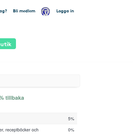
tag?
Bli medlem
Logga in
utik
% tillbaka
5%
ker, receptböcker och
0%