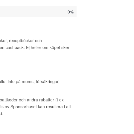
0%
öcker, receptböcker och
en cashback. Ej heller om köpet sker
allet inte på moms, försäkringar,
ttkoder och andra rabatter (t ex
s av Sponsorhuset kan resultera i att
d.