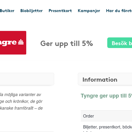
Butiker
Biobiljetter
Presentkort
Kampanjer
Har du före
Ger upp till 5%
Besök b
Information
la möjliga varianter av
Tyngre ger upp till 5
age och krönikor, de gör
 kanske framförallt – de
Order
Biljetter, presentkort, böc