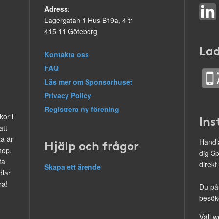
Adress
:
Lagergatan 1 Hus B19a, 4 tr
415 11 Göteborg
Lad
Kontakta oss
FAQ
Läs mer om Sponsorhuset
Privacy Policy
Registrera ny förening
kor i
Ins
att
ta är
Hjälp och frågor
Handla
hop.
dig Sp
ta
direkt
Skapa ett ärende
dlar
ra!
Du på
besöke
Välj w