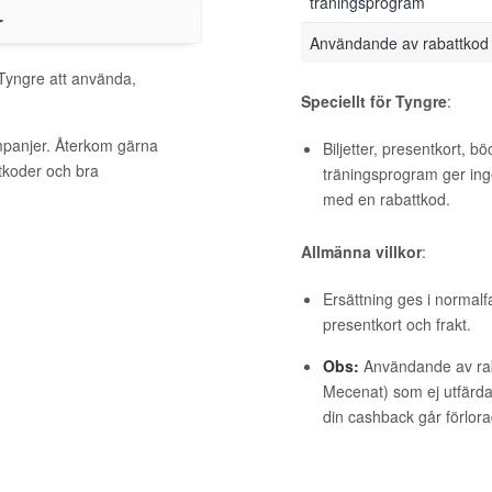
träningsprogram
r
Användande av rabattkod
 Tyngre att använda,
Speciellt för Tyngre
:
mpanjer. Återkom gärna
Biljetter, presentkort, b
ttkoder och bra
träningsprogram ger ing
med en rabattkod.
Allmänna villkor
:
Ersättning ges i normalf
presentkort och frakt.
Obs:
Användande av raba
Mecenat) som ej utfärdat
din cashback går förlora