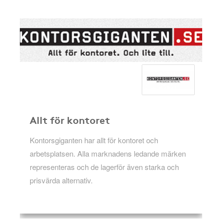
Allt för kontoret
Kontorsgiganten har allt för kontoret och
arbetsplatsen. Alla marknadens ledande märken
representeras och de lagerför även starka och
prisvärda alternativ.